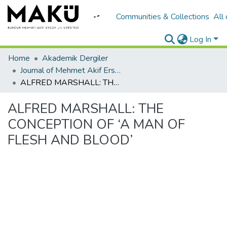
Communities & Collections
All
Log In
Home
Akademik Dergiler
Journal of Mehmet Akif Ersoy University Economics and Administrative Sciences Faculty
ALFRED MARSHALL: THE CONCEPTION OF ‘A MAN OF FLESH AND BLOOD’
ALFRED MARSHALL: THE
CONCEPTION OF ‘A MAN OF
FLESH AND BLOOD’