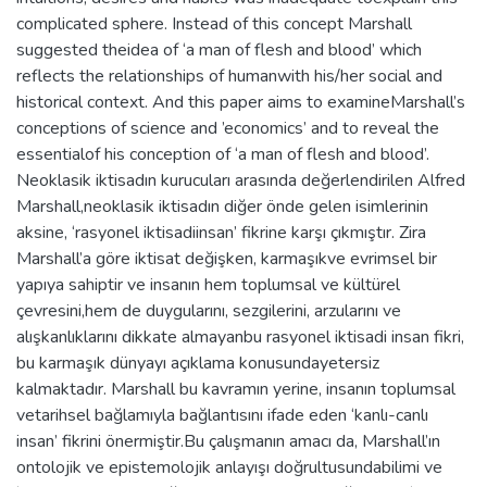
complicated sphere. Instead of this concept Marshall
suggested theidea of ‘a man of flesh and blood’ which
reflects the relationships of humanwith his/her social and
historical context. And this paper aims to examineMarshall’s
conceptions of science and ’economics’ and to reveal the
essentialof his conception of ‘a man of flesh and blood’.
Neoklasik iktisadın kurucuları arasında değerlendirilen Alfred
Marshall,neoklasik iktisadın diğer önde gelen isimlerinin
aksine, ‘rasyonel iktisadiinsan’ fikrine karşı çıkmıştır. Zira
Marshall’a göre iktisat değişken, karmaşıkve evrimsel bir
yapıya sahiptir ve insanın hem toplumsal ve kültürel
çevresini,hem de duygularını, sezgilerini, arzularını ve
alışkanlıklarını dikkate almayanbu rasyonel iktisadi insan fikri,
bu karmaşık dünyayı açıklama konusundayetersiz
kalmaktadır. Marshall bu kavramın yerine, insanın toplumsal
vetarihsel bağlamıyla bağlantısını ifade eden ‘kanlı-canlı
insan’ fikrini önermiştir.Bu çalışmanın amacı da, Marshall’ın
ontolojik ve epistemolojik anlayışı doğrultusundabilimi ve