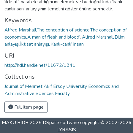
‘iktisat’ı nasıl ele aldığını incelemek ve bu doğrultuda ‘kanlı-
canlıinsan’ anlayışının temelini gözler önüne sermektir.
Keywords
Alfred Marshall,The conception of science,The conception of
economics,‘A man of flesh and blood’
,
Alfred Marshall,Bilim
anlayışı,İktisat anlayışı,‘Kanlı-canlı’ insan
URI
http://hdl.handle.net/11672/1841
Collections
Journal of Mehmet Akif Ersoy University Economics and
Administrative Sciences Faculty
Full item page
MAKÜ BIDB 2025
DSpace software
copyright © 2002-2026
LYRASIS