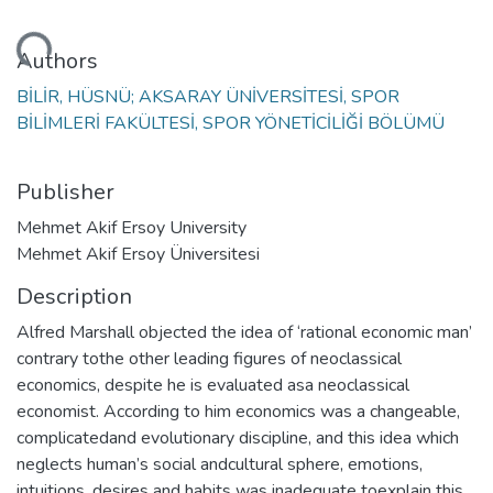
Loading...
Authors
BİLİR, HÜSNÜ; AKSARAY ÜNİVERSİTESİ, SPOR
BİLİMLERİ FAKÜLTESİ, SPOR YÖNETİCİLİĞİ BÖLÜMÜ
Publisher
Mehmet Akif Ersoy University
Mehmet Akif Ersoy Üniversitesi
Description
Alfred Marshall objected the idea of ‘rational economic man’
contrary tothe other leading figures of neoclassical
economics, despite he is evaluated asa neoclassical
economist. According to him economics was a changeable,
complicatedand evolutionary discipline, and this idea which
neglects human’s social andcultural sphere, emotions,
intuitions, desires and habits was inadequate toexplain this