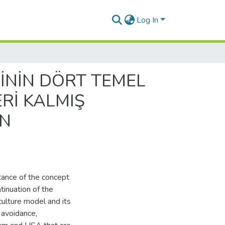
Log In
İNİN DÖRT TEMEL
Rİ KALMIŞ
AN
rtance of the concept
tinuation of the
culture model and its
 avoidance,