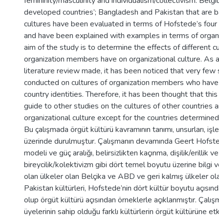
femininity/masculinity and individualism/collectivism. Bel
developed countries’; Bangladesh and Pakistan that are b
cultures have been evaluated in terms of Hofstede’s four
and have been explained with examples in terms of organiz
aim of the study is to determine the effects of different c
organization members have on organizational culture. As a
literature review made, it has been noticed that very few
conducted on cultures of organization members who have 
country identities. Therefore, it has been thought that thi
guide to other studies on the cultures of other countries a
organizational culture except for the countries determined 
Bu çalışmada örgüt kültürü kavramının tanımı, unsurları, işl
üzerinde durulmuştur. Çalışmanın devamında Geert Hofsted
modeli ve güç aralığı, belirsizlikten kaçınma, dişilik/erillik ve
bireycilik/kolektivizm gibi dört temel boyutu üzerine bilgi v
olan ülkeler olan Belçika ve ABD ve geri kalmış ülkeler o
Pakistan kültürleri, Hofstede’nin dört kültür boyutu açısın
olup örgüt kültürü açısından örneklerle açıklanmıştır. Çalış
üyelerinin sahip olduğu farklı kültürlerin örgüt kültürüne etki