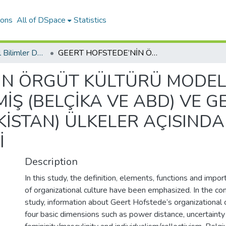
ions
All of DSpace
Statistics
Oğuzhan Sosyal Bilimler Dergisi
GEERT HOFSTEDE’NİN ÖRGÜT KÜLTÜRÜ MODELİNİN DÖRT TEMEL BOYUTUNUN GELİŞMİŞ (BELÇİKA VE ABD) VE GERİ KALMIŞ (BANGLADEŞ VE PAKİSTAN) ÜLKELER AÇISINDAN DEĞERLENDİRİLMESİ
İN ÖRGÜT KÜLTÜRÜ MODEL
Ş (BELÇİKA VE ABD) VE GE
KİSTAN) ÜLKELER AÇISIND
İ
Description
In this study, the definition, elements, functions and impo
of organizational culture have been emphasized. In the con
study, information about Geert Hofstede’s organizational 
four basic dimensions such as power distance, uncertainty