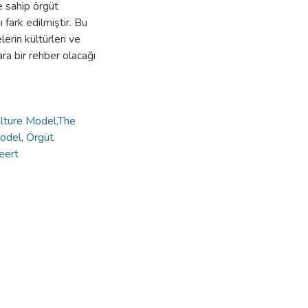
ne sahip örgüt
 fark edilmiştir. Bu
erin kültürleri ve
ra bir rehber olacağı
ulture Model,The
Model
,
Örgüt
eert