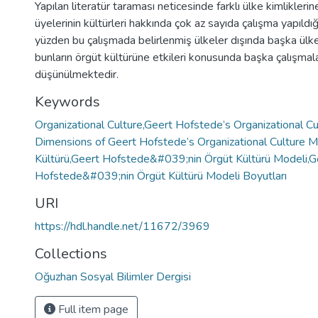
Yapılan literatür taraması neticesinde farklı ülke kimlikleri
üyelerinin kültürleri hakkında çok az sayıda çalışma yapıldığı
yüzden bu çalışmada belirlenmiş ülkeler dışında başka ülkel
bunların örgüt kültürüne etkileri konusunda başka çalışmala
düşünülmektedir.
Keywords
Organizational Culture,Geert Hofstede’s Organizational C
Dimensions of Geert Hofstede’s Organizational Culture 
Kültürü,Geert Hofstede&#039;nin Örgüt Kültürü Modeli,G
Hofstede&#039;nin Örgüt Kültürü Modeli Boyutları
URI
https://hdl.handle.net/11672/3969
Collections
Oğuzhan Sosyal Bilimler Dergisi
Full item page