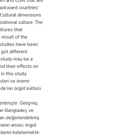
gium and USA that are
ackward countries’
 Cultural dimensions
ational culture. The
ultures that
 result of the
 studies have been
got different
s study may be a
nd their effects on
in this study.
evleri ve önemi
e’nin örgüt kültürü
erilmiştir. Gelişmiş
lan Bangladeş ve
dan değerlendirilmiş
manın amacı; örgüt
lerini belirlemektir.