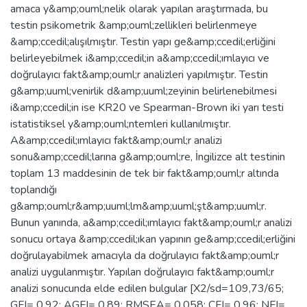
amaca y&amp;ouml;nelik olarak yapılan araştırmada, bu
testin psikometrik &amp;ouml;zellikleri belirlenmeye
&amp;ccedil;alışılmıştır. Testin yapı ge&amp;ccedil;erliğini
belirleyebilmek i&amp;ccedil;in a&amp;ccedil;ımlayıcı ve
doğrulayıcı fakt&amp;ouml;r analizleri yapılmıştır. Testin
g&amp;uuml;venirlik d&amp;uuml;zeyinin belirlenebilmesi
i&amp;ccedil;in ise KR20 ve Spearman-Brown iki yarı testi
istatistiksel y&amp;ouml;ntemleri kullanılmıştır.
A&amp;ccedil;ımlayıcı fakt&amp;ouml;r analizi
sonu&amp;ccedil;larına g&amp;ouml;re, İngilizce alt testinin
toplam 13 maddesinin de tek bir fakt&amp;ouml;r altında
toplandığı
g&amp;ouml;r&amp;uuml;lm&amp;uuml;şt&amp;uuml;r.
Bunun yanında, a&amp;ccedil;ımlayıcı fakt&amp;ouml;r analizi
sonucu ortaya &amp;ccedil;ıkan yapının ge&amp;ccedil;erliğini
doğrulayabilmek amacıyla da doğrulayıcı fakt&amp;ouml;r
analizi uygulanmıştır. Yapılan doğrulayıcı fakt&amp;ouml;r
analizi sonucunda elde edilen bulgular [X2/sd=109,73/65;
GFI= 0,92; AGFI= 0,89; RMSEA= 0,058; CFI= 0,96; NFI=