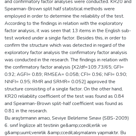
and confirmatory factor analyses were conducted. KR20 and
Spearman-Brown split half statistical methods were
employed in order to determine the reliability of the test.
According to the findings in relation with the exploratory
factor analysis, it was seen that 13 items in the English sub-
test worked under a single factor. Besides this, in order to
confirm the structure which was detected in regard of the
exploratory factor analysis the confirmatory factor analysis
was conducted in the research. The findings in relation with
the confirmatory factor analysis [X2/df=109.73/65; GFI=
0.92; AGFI= 0.89; RMSEA= 0.058; CFI= 0.96; NFI= 0.90;
NNFI= 0.95; RMR and SRMR= 0.052] approved the
structure consisting of a single factor. On the other hand,
KR20 reliability coefficient of the test was found as 0.84
and Spearman-Brown split-half coefficient was found as
0.81 in the research.
Bu araştırmanın amacı, Seviye Belirleme Sınavı (SBS-2009)
6. sınıf İngilizce alt testinin ge&amp;ccedil;erlik ve
g&amp;uuml;venirlik &amp;ccedil;alışmalarını yapmaktır. Bu