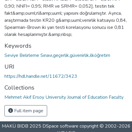
0,90; NNFI= 0,95; RMR ve SRMR= 0,052], testin tek
fakt&amp;ouml;rl&amp;uuml; yapısını doğrulamıştır. Ayrıca,
araştırmada testin KR20 g&amp;uuml;venirlik katsayısı 0,84,
Spearman-Brown iki yarı testi korelasyonu sonucu ise 0,81
olarak hesaplanmıştır.&amp;nbsp;
Keywords
Seviye Belirleme Sınavı,geçerlik,güvenirlik,ilköğretim
URI
https://hdl.handle.net/11672/3423
Collections
Mehmet Akif Ersoy University Journal of Education Faculty
Full item page
MAKÜ BIDB 2025
DSpace software
copyright © 2002-2026