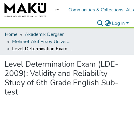
Communities & Collections
All
Log In
Home
Akademik Dergiler
Mehmet Akif Ersoy University Journal of Education Faculty
Level Determination Exam (LDE-2009): Validity and Reliability Study of 6th Grade English Sub-test
Level Determination Exam (LDE-
2009): Validity and Reliability
Study of 6th Grade English Sub-
test