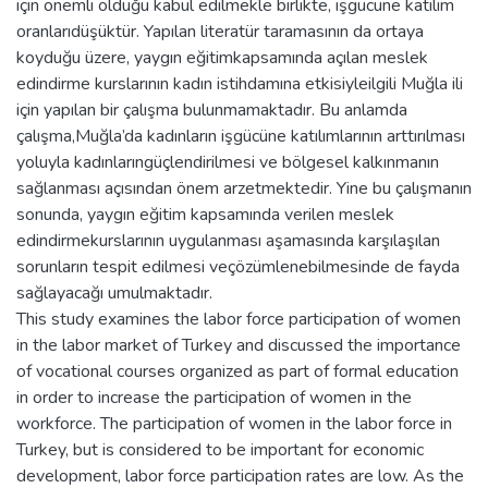
için önemli olduğu kabul edilmekle birlikte, işgücüne katılım
oranlarıdüşüktür. Yapılan literatür taramasının da ortaya
koyduğu üzere, yaygın eğitimkapsamında açılan meslek
edindirme kurslarının kadın istihdamına etkisiyleilgili Muğla ili
için yapılan bir çalışma bulunmamaktadır. Bu anlamda
çalışma,Muğla’da kadınların işgücüne katılımlarının arttırılması
yoluyla kadınlarıngüçlendirilmesi ve bölgesel kalkınmanın
sağlanması açısından önem arzetmektedir. Yine bu çalışmanın
sonunda, yaygın eğitim kapsamında verilen meslek
edindirmekurslarının uygulanması aşamasında karşılaşılan
sorunların tespit edilmesi veçözümlenebilmesinde de fayda
sağlayacağı umulmaktadır.
This study examines the labor force participation of women
in the labor market of Turkey and discussed the importance
of vocational courses organized as part of formal education
in order to increase the participation of women in the
workforce. The participation of women in the labor force in
Turkey, but is considered to be important for economic
development, labor force participation rates are low. As the