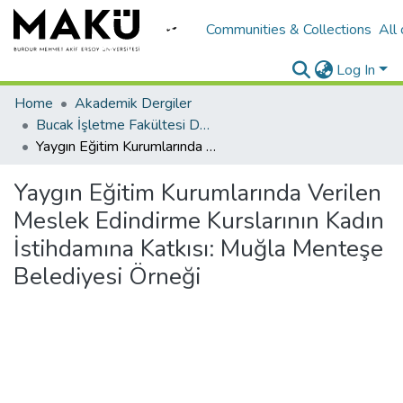
Communities & Collections
All
Log In
Home
Akademik Dergiler
Bucak İşletme Fakültesi Dergisi
Yaygın Eğitim Kurumlarında Verilen Meslek Edindirme Kurslarının Kadın İstihdamına Katkısı: Muğla Menteşe Belediyesi Örneği
Yaygın Eğitim Kurumlarında Verilen
Meslek Edindirme Kurslarının Kadın
İstihdamına Katkısı: Muğla Menteşe
Belediyesi Örneği