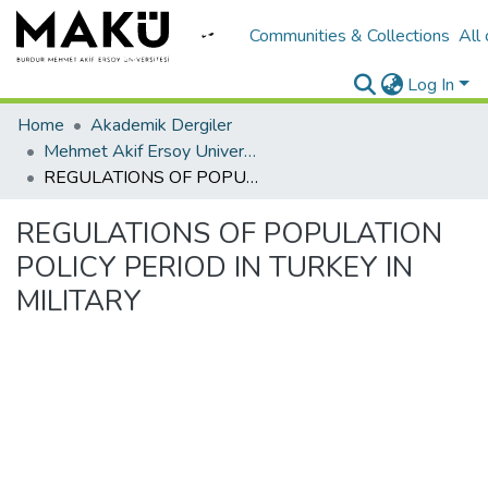
Communities & Collections
All
Log In
Home
Akademik Dergiler
Mehmet Akif Ersoy University Journal of Social Sciences Institute
REGULATIONS OF POPULATION POLICY PERIOD IN TURKEY IN MILITARY
REGULATIONS OF POPULATION
POLICY PERIOD IN TURKEY IN
MILITARY