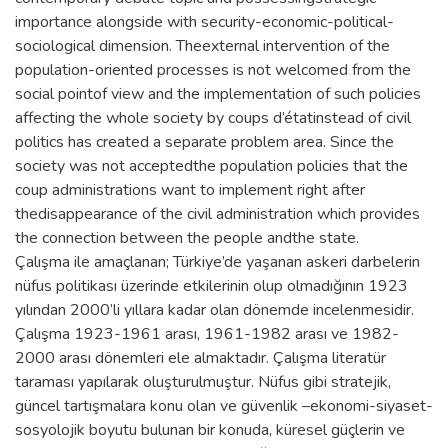
importance alongside with security-economic-political-
sociological dimension. Theexternal intervention of the
population-oriented processes is not welcomed from the
social pointof view and the implementation of such policies
affecting the whole society by coups d’étatinstead of civil
politics has created a separate problem area. Since the
society was not acceptedthe population policies that the
coup administrations want to implement right after
thedisappearance of the civil administration which provides
the connection between the people andthe state.
Çalışma ile amaçlanan; Türkiye’de yaşanan askeri darbelerin
nüfus politikası üzerinde etkilerinin olup olmadığının 1923
yılından 2000’li yıllara kadar olan dönemde incelenmesidir.
Çalışma 1923-1961 arası, 1961-1982 arası ve 1982-
2000 arası dönemleri ele almaktadır. Çalışma literatür
taraması yapılarak oluşturulmuştur. Nüfus gibi stratejik,
güncel tartışmalara konu olan ve güvenlik –ekonomi-siyaset-
sosyolojik boyutu bulunan bir konuda, küresel güçlerin ve