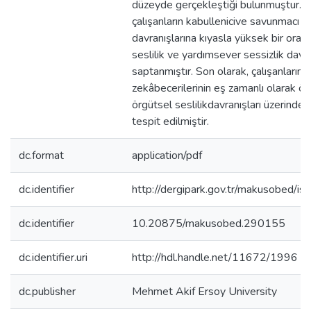
düzeyde gerçekleştiği bulunmuştur. B
çalışanların kabullenicive savunmacı se
davranışlarına kıyasla yüksek bir ora
seslilik ve yardımsever sessizlik davra
saptanmıştır. Son olarak, çalışanların
zekâbecerilerinin eş zamanlı olarak örg
örgütsel seslilikdavranışları üzerinde a
tespit edilmiştir.
dc.format
application/pdf
dc.identifier
http://dergipark.gov.tr/makusobed/
dc.identifier
10.20875/makusobed.290155
dc.identifier.uri
http://hdl.handle.net/11672/1996
dc.publisher
Mehmet Akif Ersoy University