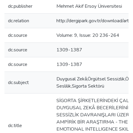
dc.publisher
Mehmet Akif Ersoy Üniversitesi
dc.relation
http://dergipark.gov.tr/download/arti
dc.source
Volume: 9, Issue: 20 236-264
dc.source
1309-1387
dc.source
1309-1387
Duygusal Zekâ,Örgütsel Sessizlik,Örg
dc.subject
Seslilik,Sigorta Sektörü
SİGORTA ŞİRKETLERİNDEKİ ÇALI
DUYGUSAL ZEKÂ BECERİLERİNİN
SESSİZLİK DAVRANIŞLARI ÜZERİNE
AMPİRİK BİR ARAŞTIRMA - THE E
dc.title
EMOTIONAL INTELLIGENCE SKILL