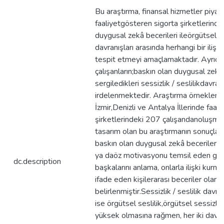
Bu araştırma, finansal hizmetler piya
faaliyetgösteren sigorta şirketlerindek
duygusal zekâ becerileri ileörgütsel ses
davranışları arasında herhangi bir ilişk
tespit etmeyi amaçlamaktadır. Ayrıca
çalışanların;baskın olan duygusal zekâ 
sergiledikleri sessizlik / seslilikdavranı
irdelenmektedir. Araştırma örneklemi
İzmir,Denizli ve Antalya İllerinde faal
şirketlerindeki 207 çalışandanoluşmakt
tasarım olan bu araştırmanın sonuçları
baskın olan duygusal zekâ becerileri; 
ya daöz motivasyonu temsil eden gene
dc.description
başkalarını anlama, onlarla ilişki kurm
ifade eden kişilerarası beceriler olara
belirlenmiştir.Sessizlik / seslilik davran
ise örgütsel seslilik,örgütsel sessizl
yüksek olmasına rağmen, her iki davra