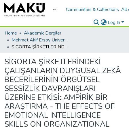
Communities & Collections
All
Log In
Home
Akademik Dergiler
Mehmet Akif Ersoy University Journal of Social Sciences Institute
SİGORTA ŞİRKETLERİNDEKİ ÇALIŞANLARIN DUYGUSAL ZEKÂ BECERİLERİNİN ÖRGÜTSEL SESSİZLİK DAVRANIŞLARI ÜZERİNE ETKİSİ: AMPİRİK BİR ARAŞTIRMA - THE EFFECTS OF EMOTIONAL INTELLIGENCE SKILLS ON ORGANIZATIONAL SILENCE BEHAVIOURS OF EMPLOYEES IN THE INSURANCE COMPANIES: AN EMPIRICAL RESEARCH
SİGORTA ŞİRKETLERİNDEKİ
ÇALIŞANLARIN DUYGUSAL ZEKÂ
BECERİLERİNİN ÖRGÜTSEL
SESSİZLİK DAVRANIŞLARI
ÜZERİNE ETKİSİ: AMPİRİK BİR
ARAŞTIRMA - THE EFFECTS OF
EMOTIONAL INTELLIGENCE
SKILLS ON ORGANIZATIONAL