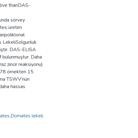
itive thanDAS-
lında sörvey
ates üretim
ripoliklonal
s LekeliSolgunluk
miştir. DAS-ELISA
f bulunmuştur. Daha
z zincir reaksiyonu)
k 78 örnekten 15
lışma TSWV’nün
daha hassas
tes,Domates lekeli