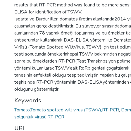
results that RT-PCR method was found to be more sens
ELISA for identification of TSWV.
Isparta ve Burdur illeri domates üretim alanlarında2014 yı
çalışmaları gerçekleştirilmiştir. Bu sürveyler sırasındadom
alanlarından 78 yaprak örneği toplanmış ve bu örnekler tica
antiserumlar kullanılarak DAS-ELISA yöntemi ile Domate
Virüsü (Tomato Spotted WiltVirus, TSWV) için test edil
testi sonucunda örneklerinhepsi TSWV bakımından negati
sonra bu örneklerden RT-PCR(Test Transkripsiyon polimera
yöntemi kullanılarak TSWV’eait RdRp genleri çoğaltılara
tanesinin enfekteli olduğu tespitedilmiştir. Yapılan bu ça
teşhisinde RT-PCR yönteminin DAS-ELISAyönteminden 
olduğunu göstermiştir.
Keywords
Tomato,Tomato spotted wilt virus (TSWV),RT-PCR
,
Doma
solgunluk virüsü,RT-PCR
URI