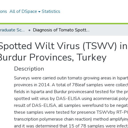
ions
All of DSpace
Statistics
The Journal of Graduate School of Natural and Applied Sciences of Mehmet Akif Ersoy University
Diagnosis of Tomato Spotted Wilt Virus (TSWV) in Tomatoes Grown Areas in Isparta and Burdur Provinces, Turkey
 Spotted Wilt Virus (TSWV) 
Burdur Provinces, Turkey
Description
Surveys were carried outin tomato growing areas in Ispar
provinces in 2014. A total of 78leaf samples were colle
fields in Isparta and Burdur provincesand tested for the 
spotted wilt virus by DAS-ELISA using acommercial polyc
result of DAS-ELISA, all samples werefound to be nega
these samples were tested for presence TSWVby RT-P
transcription polymerase chain reaction) method amplify
and it was determined that 15 of 78 samples were infe