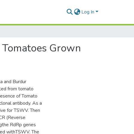
Log In
in Tomatoes Grown
ta and Burdur
cted from tomato
presence of Tomato
lonal antibody. As a
tive for TSWV. Then
CR (Reverse
ingthe RdRp genes
cted withTSWV. The