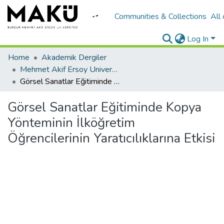
Communities & Collections
All
Log In
Home
Akademik Dergiler
Mehmet Akif Ersoy University Journal of Education Faculty
Görsel Sanatlar Eğitiminde Kopya Yönteminin İlköğretim Öğrencilerinin Yaratıcılıklarına Etkisi
Görsel Sanatlar Eğitiminde Kopya
Yönteminin İlköğretim
Öğrencilerinin Yaratıcılıklarına Etkisi