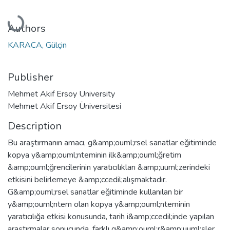
Loading...
Authors
KARACA, Gülçin
Publisher
Mehmet Akif Ersoy University
Mehmet Akif Ersoy Üniversitesi
Description
Bu araştırmanın amacı, g&amp;ouml;rsel sanatlar eğitiminde
kopya y&amp;ouml;nteminin ilk&amp;ouml;ğretim
&amp;ouml;ğrencilerinin yaratıcılıkları &amp;uuml;zerindeki
etkisini belirlemeye &amp;ccedil;alışmaktadır.
G&amp;ouml;rsel sanatlar eğitiminde kullanılan bir
y&amp;ouml;ntem olan kopya y&amp;ouml;nteminin
yaratıcılığa etkisi konusunda, tarih i&amp;ccedil;inde yapılan
araştırmalar sonucunda, farklı g&amp;ouml;r&amp;uuml;şler