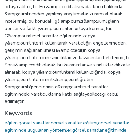
ortaya atılmıştır. Bu &amp;ccedil;alışmada, konu hakkında
&amp;ouml;nceden yapılmış araştırmalar kuramsal olarak
incelenmiş, bu konudaki g&amp;ouml;r&amp;uuml;şlerin
benzer ve farklı y&amp;ouml;nleri ortaya konmuştur.
G&amp;ouml;rsel sanatlar eğitiminde kopya
y&amp;ouml;ntemi kullanılarak yaratıcılığın engellenmeden,
gelişimin sağlanabilmesi i&amp;ccedil;in kopya
y&amp;ouml;nteminin sınırlılıkları ve kazanımları belirlenmiştir.
Sonu&amp;ccedil; olarak, bu kazanımlar ve sınırlılıklar dikkate
alınarak, kopya y&amp;ouml;ntemi kullanıldığında, kopya
y&amp;ouml;nteminin ilk&amp;ouml;ğretim
&amp;ouml;ğrencilerinin g&amp;ouml;rsel sanatlar
eğitimindeki yaratıcılıklarına katkı sağlayabileceği kabul
edilmiştir.
Keywords
eğitim,görsel sanatlar,görsel sanatlar eğitimi,görsel sanatlar
eğitiminde uygulanan yöntemler,görsel sanatlar eğitiminde