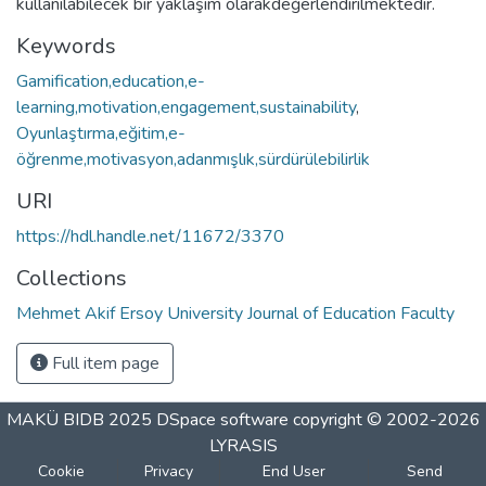
kullanılabilecek bir yaklaşım olarakdeğerlendirilmektedir.
Keywords
Gamification,education,e-
learning,motivation,engagement,sustainability
,
Oyunlaştırma,eğitim,e-
öğrenme,motivasyon,adanmışlık,sürdürülebilirlik
URI
https://hdl.handle.net/11672/3370
Collections
Mehmet Akif Ersoy University Journal of Education Faculty
Full item page
MAKÜ BIDB 2025
DSpace software
copyright © 2002-2026
LYRASIS
Cookie
Privacy
End User
Send