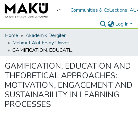
Communities & Collections
All
Log In
Home
Akademik Dergiler
Mehmet Akif Ersoy University Journal of Education Faculty
GAMIFICATION, EDUCATION AND THEORETICAL APPROACHES: MOTIVATION, ENGAGEMENT AND SUSTAINABILITY IN LEARNING PROCESSES
GAMIFICATION, EDUCATION AND
THEORETICAL APPROACHES:
MOTIVATION, ENGAGEMENT AND
SUSTAINABILITY IN LEARNING
PROCESSES