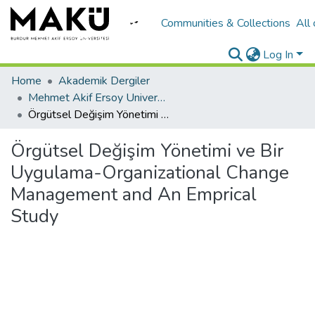
Communities & Collections
All
Log In
Home
Akademik Dergiler
Mehmet Akif Ersoy University Journal of Social Sciences Institute
Örgütsel Değişim Yönetimi ve Bir Uygulama-Organizational Change Management and An Emprical Study
Örgütsel Değişim Yönetimi ve Bir
Uygulama-Organizational Change
Management and An Emprical
Study