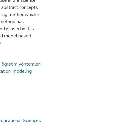
use in the science
f abstract concepts
ching methodwhich is
s method has
od is used in this
and model based
s
, öğretim yöntemleri
,
ation, modeling,
Educational Sciences