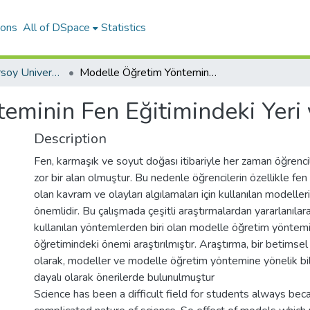
ions
All of DSpace
Statistics
Mehmet Akif Ersoy University Journal of The Institute of Educational Sciences
Modelle Öğretim Yönteminin Fen Eğitimindeki Yeri ve Önemi
eminin Fen Eğitimindeki Yeri
Description
Fen, karmaşık ve soyut doğası itibariyle her zaman öğrencil
zor bir alan olmuştur. Bu nedenle öğrencilerin özellikle fen
olan kavram ve olayları algılamaları için kullanılan modelle
önemlidir. Bu çalışmada çeşitli araştırmalardan yararlanılar
kullanılan yöntemlerden biri olan modelle öğretim yöntem
öğretimindeki önemi araştırılmıştır. Araştırma, bir betimsel
olarak, modeller ve modelle öğretim yöntemine yönelik bil
dayalı olarak önerilerde bulunulmuştur
Science has been a difficult field for students always bec