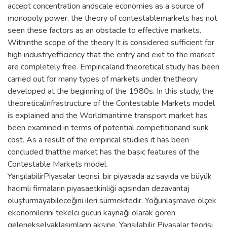
accept concentration andscale economies as a source of
monopoly power, the theory of contestablemarkets has not
seen these factors as an obstacle to effective markets.
Withinthe scope of the theory It is considered sufficient for
high industryefficiency that the entry and exit to the market
are completely free. Empiricaland theoretical study has been
carried out for many types of markets under thetheory
developed at the beginning of the 1980s. In this study, the
theoreticalinfrastructure of the Contestable Markets model
is explained and the Worldmaritime transport market has
been examined in terms of potential competitionand sunk
cost. As a result of the empirical studies it has been
concluded thatthe market has the basic features of the
Contestable Markets model.
YarışılabilirPiyasalar teorisi, bir piyasada az sayıda ve büyük
hacimli firmaların piyasaetkinliği açısından dezavantaj
oluşturmayabileceğini ileri sürmektedir. Yoğunlaşmave ölçek
ekonomilerini tekelci gücün kaynağı olarak gören
gelenekselyaklaşımların aksine, Yarışılabilir Piyasalar teorisi