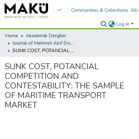
Communities & Collections
All
Log In
Home
Akademik Dergiler
Journal of Mehmet Akif Ersoy University Economics and Administrative Sciences Faculty
SUNK COST, POTANCIAL COMPETITION AND CONTESTABILITY: THE SAMPLE OF MARITIME TRANSPORT MARKET
SUNK COST, POTANCIAL
COMPETITION AND
CONTESTABILITY: THE SAMPLE
OF MARITIME TRANSPORT
MARKET