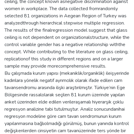
ceiling, the concept known asnegative discrimination against
women in workplace. The data collected fromrandomly
selected 81 organizations in Aegean Region of Turkey was
analyzedthrough hierarchical stepwise multiple regression.
The results of the finalregression model suggest that glass
ceiling is not dependent on organizationalstructure, while the
control variable gender has a negative relationship withthe
concept. While contributing to the literature on glass ceiling,
replicationof this study in different regions and on a larger
sample may provide morecomprehensive results.
Bu çalışmada kurum yapısı (mekaniklik/organiklik) ileişyerinde
kadınlara yönelik negatif ayrımcılık olarak ifade edilen cam
tavansendromu arasında ilişki araştırılmıştır. Türkiye’nin Ege
Bölgesinde rassalolarak seçilen 81 kurum üzerinde yapılan
anket üzerinden elde edilen verileraşamalı hiyerarşik çoklu
regresyon analizine tabi tutulmuştur. Analiz sonucundanihai
regresyon modeline göre cam tavan sendromunun kurum
yapılanmasına bağlıolmadığı görülmüş, bunun yanında kontrol
değişkenlerden cinsiyetin cam tavanüzerinde ters yönde bir