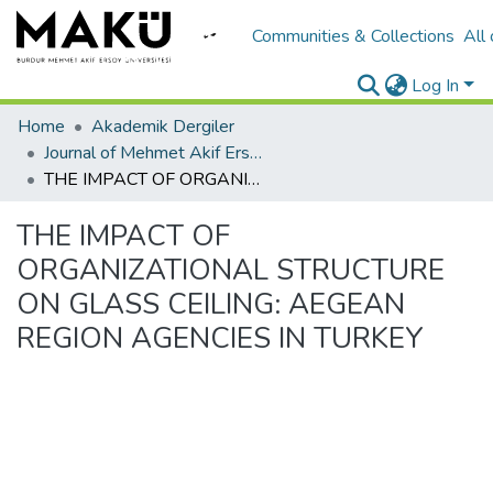
Communities & Collections
All
Log In
Home
Akademik Dergiler
Journal of Mehmet Akif Ersoy University Economics and Administrative Sciences Faculty
THE IMPACT OF ORGANIZATIONAL STRUCTURE ON GLASS CEILING: AEGEAN REGION AGENCIES IN TURKEY
THE IMPACT OF
ORGANIZATIONAL STRUCTURE
ON GLASS CEILING: AEGEAN
REGION AGENCIES IN TURKEY