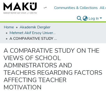
Communities & Collections
All
Log In
Home
Akademik Dergiler
Mehmet Akif Ersoy University Journal of Education Faculty
A COMPARATIVE STUDY ON THE VIEWS OF SCHOOL ADMINISTRATORS AND TEACHERS REGARDING FACTORS AFFECTING TEACHER MOTIVATION
A COMPARATIVE STUDY ON THE
VIEWS OF SCHOOL
ADMINISTRATORS AND
TEACHERS REGARDING FACTORS
AFFECTING TEACHER
MOTIVATION