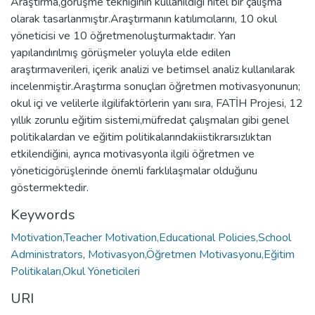
Araştırma,görüşme tekniğinin kullanıldığı nitel bir çalışma
olarak tasarlanmıştır.Araştırmanın katılımcılarını, 10 okul
yöneticisi ve 10 öğretmenoluşturmaktadır. Yarı
yapılandırılmış görüşmeler yoluyla elde edilen
araştırmaverileri, içerik analizi ve betimsel analiz kullanılarak
incelenmiştir.Araştırma sonuçları öğretmen motivasyonunun;
okul içi ve velilerle ilgilifaktörlerin yanı sıra, FATİH Projesi, 12
yıllık zorunlu eğitim sistemi,müfredat çalışmaları gibi genel
politikalardan ve eğitim politikalarındakiistikrarsızlıktan
etkilendiğini, ayrıca motivasyonla ilgili öğretmen ve
yöneticigörüşlerinde önemli farklılaşmalar olduğunu
göstermektedir.
Keywords
Motivation,Teacher Motivation,Educational Policies,School
Administrators
,
Motivasyon,Öğretmen Motivasyonu,Eğitim
Politikaları,Okul Yöneticileri
URI