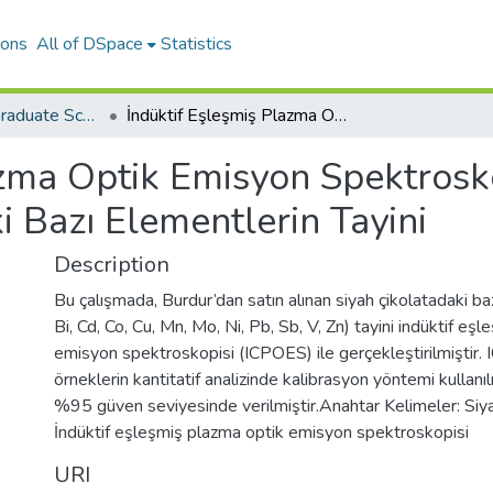
ions
All of DSpace
Statistics
The Journal of Graduate School of Natural and Applied Sciences of Mehmet Akif Ersoy University
İndüktif Eşleşmiş Plazma Optik Emisyon Spektroskopisi (ICPOES) ile Siyah Çikolata İçindeki Bazı Elementlerin Tayini
azma Optik Emisyon Spektrosko
i Bazı Elementlerin Tayini
Description
Bu çalışmada, Burdur’dan satın alınan siyah çikolatadaki ba
Bi, Cd, Co, Cu, Mn, Mo, Ni, Pb, Sb, V, Zn) tayini indüktif eş
emisyon spektroskopisi (ICPOES) ile gerçekleştirilmiştir. 
örneklerin kantitatif analizinde kalibrasyon yöntemi kullanı
%95 güven seviyesinde verilmiştir.Anahtar Kelimeler: Siya
İndüktif eşleşmiş plazma optik emisyon spektroskopisi
URI