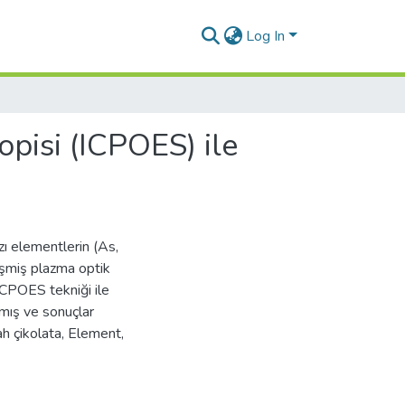
Log In
pisi (ICPOES) ile
zı elementlerin (As,
leşmiş plazma optik
ICPOES tekniği ile
lmış ve sonuçlar
h çikolata, Element,