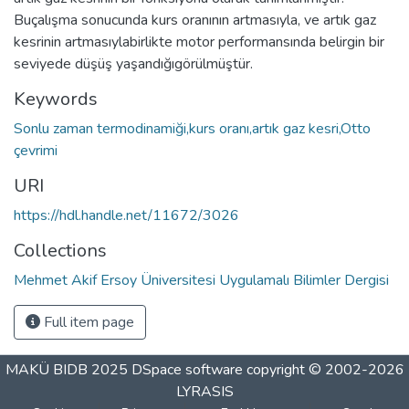
Buçalışma sonucunda kurs oranının artmasıyla, ve artık gaz
kesrinin artmasıylabirlikte motor performansında belirgin bir
seviyede düşüş yaşandığıgörülmüştür.
Keywords
Sonlu zaman termodinamiği,kurs oranı,artık gaz kesri,Otto
çevrimi
URI
https://hdl.handle.net/11672/3026
Collections
Mehmet Akif Ersoy Üniversitesi Uygulamalı Bilimler Dergisi
Full item page
MAKÜ BIDB 2025
DSpace software
copyright © 2002-2026
LYRASIS