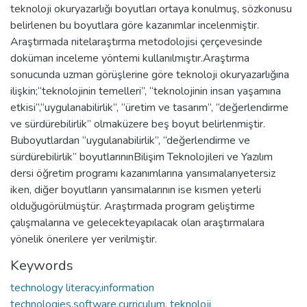
teknoloji okuryazarlığı boyutları ortaya konulmuş, sözkonusu
belirlenen bu boyutlara göre kazanımlar incelenmiştir.
Araştırmada nitelaraştırma metodolojisi çerçevesinde
doküman inceleme yöntemi kullanılmıştır.Araştırma
sonucunda uzman görüşlerine göre teknoloji okuryazarlığına
ilişkin;“teknolojinin temelleri”, “teknolojinin insan yaşamına
etkisi”,“uygulanabilirlik”, “üretim ve tasarım”, “değerlendirme
ve sürdürebilirlik” olmaküzere beş boyut belirlenmiştir.
Buboyutlardan “uygulanabilirlik”, “değerlendirme ve
sürdürebilirlik” boyutlarınınBilişim Teknolojileri ve Yazılım
dersi öğretim programı kazanımlarına yansımalarıyetersiz
iken, diğer boyutların yansımalarının ise kısmen yeterli
olduğugörülmüştür. Araştırmada program geliştirme
çalışmalarına ve gelecekteyapılacak olan araştırmalara
yönelik önerilere yer verilmiştir.
Keywords
technology literacy,information
technologies,software,curriculum
,
teknoloji