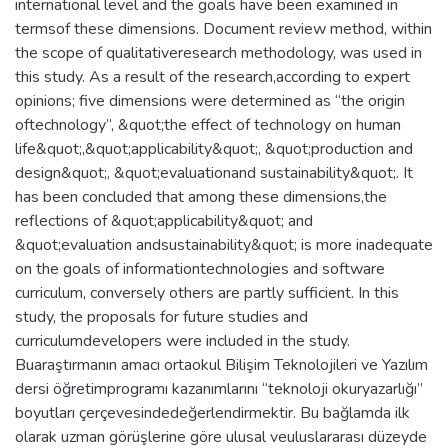
international level and the goals have been examined in
termsof these dimensions. Document review method, within
the scope of qualitativeresearch methodology, was used in
this study. As a result of the research,according to expert
opinions; five dimensions were determined as “the origin
oftechnology”, &quot;the effect of technology on human
life&quot;,&quot;applicability&quot;, &quot;production and
design&quot;, &quot;evaluationand sustainability&quot;. It
has been concluded that among these dimensions,the
reflections of &quot;applicability&quot; and
&quot;evaluation andsustainability&quot; is more inadequate
on the goals of informationtechnologies and software
curriculum, conversely others are partly sufficient. In this
study, the proposals for future studies and
curriculumdevelopers were included in the study.
Buaraştırmanın amacı ortaokul Bilişim Teknolojileri ve Yazılım
dersi öğretimprogramı kazanımlarını “teknoloji okuryazarlığı”
boyutları çerçevesindedeğerlendirmektir. Bu bağlamda ilk
olarak uzman görüşlerine göre ulusal veuluslararası düzeyde