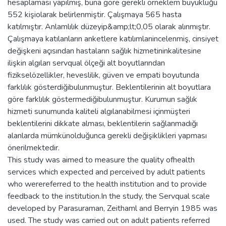
hesaplaması yapılmış, buna göre gerekli örneklem büyüklüğü
552 kişiolarak belirlenmiştir. Çalışmaya 565 hasta
katılmıştır. Anlamlılık düzeyip&amp;lt;0,05 olarak alınmıştır.
Çalışmaya katılanların anketlere katılımlarıincelenmiş, cinsiyet
değişkeni açısından hastaların sağlık hizmetininkalitesine
ilişkin algıları servqual ölçeği alt boyutlarından
fizikselözellikler, heveslilik, güven ve empati boyutunda
farklılık gösterdiğibulunmuştur. Beklentilerinin alt boyutlara
göre farklılık göstermediğibulunmuştur. Kurumun sağlık
hizmeti sunumunda kaliteli algılanabilmesi içinmüşteri
beklentilerini dikkate alması, beklentilerin sağlanmadığı
alanlarda mümkünolduğunca gerekli değişiklikleri yapması
önerilmektedir.
This study was aimed to measure the quality ofhealth
services which expected and perceived by adult patients
who werereferred to the health institution and to provide
feedback to the institution.In the study, the Servqual scale
developed by Parasuraman, Zeithaml and Berryin 1985 was
used. The study was carried out on adult patients referred