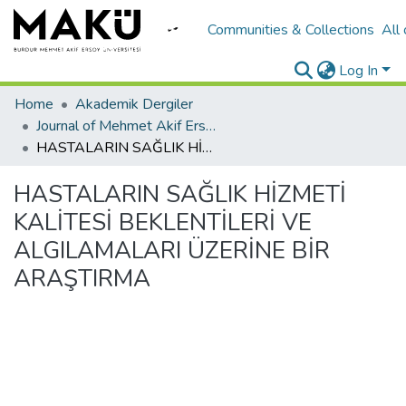
Communities & Collections
All
Log In
Home
Akademik Dergiler
Journal of Mehmet Akif Ersoy University Economics and Administrative Sciences Faculty
HASTALARIN SAĞLIK HİZMETİ KALİTESİ BEKLENTİLERİ VE ALGILAMALARI ÜZERİNE BİR ARAŞTIRMA
HASTALARIN SAĞLIK HİZMETİ
KALİTESİ BEKLENTİLERİ VE
ALGILAMALARI ÜZERİNE BİR
ARAŞTIRMA