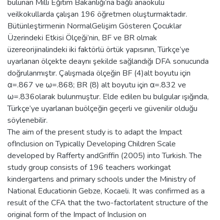
bulunan Milli Eğitim Bakanlığı’na bağlı anaokulu
veilkokullarda çalışan 196 öğretmen oluşturmaktadır.
Bütünleştirmenin NormalGelişim Gösteren Çocuklar
Üzerindeki Etkisi Ölçeği’nin, BF ve BR olmak
üzereorijinalindeki iki faktörlü örtük yapısının, Türkçe’ye
uyarlanan ölçekte deaynı şekilde sağlandığı DFA sonucunda
doğrulanmıştır. Çalışmada ölçeğin BF (4)alt boyutu için
α=.867 ve ω=.868; BR (8) alt boyutu için α=.832 ve
ω=.836olarak bulunmuştur. Elde edilen bu bulgular ışığında,
Türkçe’ye uyarlanan buölçeğin geçerli ve güvenilir olduğu
söylenebilir.
The aim of the present study is to adapt the Impact
ofInclusion on Typically Developing Children Scale
developed by Rafferty andGriffin (2005) into Turkish. The
study group consists of 196 teachers workingat
kindergartens and primary schools under the Ministry of
National Educationin Gebze, Kocaeli. It was confirmed as a
result of the CFA that the two-factorlatent structure of the
original form of the Impact of Inclusion on