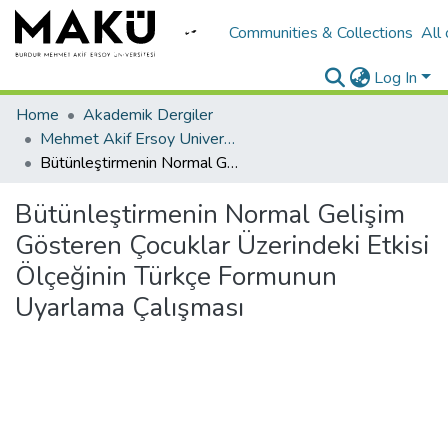
Communities & Collections
All
Log In
Home
Akademik Dergiler
Mehmet Akif Ersoy University Journal of Education Faculty
Bütünleştirmenin Normal Gelişim Gösteren Çocuklar Üzerindeki Etkisi Ölçeğinin Türkçe Formunun Uyarlama Çalışması
Bütünleştirmenin Normal Gelişim
Gösteren Çocuklar Üzerindeki Etkisi
Ölçeğinin Türkçe Formunun
Uyarlama Çalışması