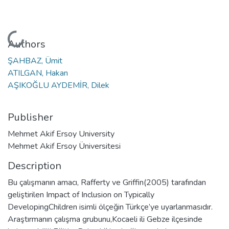
Loading...
Authors
ŞAHBAZ, Ümit
ATILGAN, Hakan
AŞIKOĞLU AYDEMİR, Dilek
Publisher
Mehmet Akif Ersoy University
Mehmet Akif Ersoy Üniversitesi
Description
Bu çalışmanın amacı, Rafferty ve Griffin(2005) tarafından
geliştirilen Impact of Inclusion on Typically
DevelopingChildren isimli ölçeğin Türkçe’ye uyarlanmasıdır.
Araştırmanın çalışma grubunu,Kocaeli ili Gebze ilçesinde