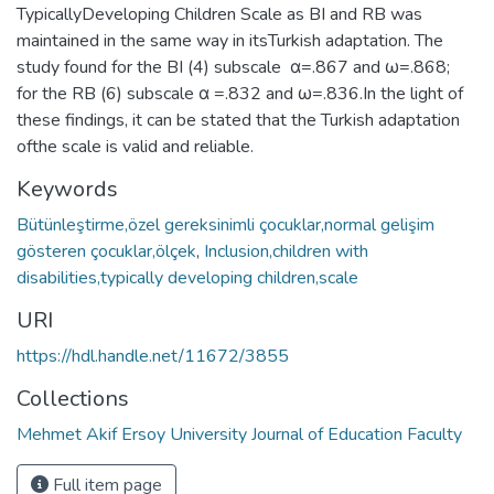
TypicallyDeveloping Children Scale as BI and RB was
maintained in the same way in itsTurkish adaptation. The
study found for the BI (4) subscale α=.867 and ω=.868;
for the RB (6) subscale α =.832 and ω=.836.In the light of
these findings, it can be stated that the Turkish adaptation
ofthe scale is valid and reliable.
Keywords
Bütünleştirme,özel gereksinimli çocuklar,normal gelişim
gösteren çocuklar,ölçek
,
Inclusion,children with
disabilities,typically developing children,scale
URI
https://hdl.handle.net/11672/3855
Collections
Mehmet Akif Ersoy University Journal of Education Faculty
Full item page