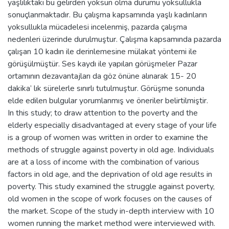
yaşlılıktaki bu gelirden yoksun olma durumu yoksullukla
sonuçlanmaktadır. Bu çalışma kapsamında yaşlı kadınların
yoksullukla mücadelesi incelenmiş, pazarda çalışma
nedenleri üzerinde durulmuştur. Çalışma kapsamında pazarda
çalışan 10 kadın ile derinlemesine mülakat yöntemi ile
görüşülmüştür. Ses kaydı ile yapılan görüşmeler Pazar
ortamının dezavantajları da göz önüne alınarak 15- 20
dakika’ lık sürelerle sınırlı tutulmuştur. Görüşme sonunda
elde edilen bulgular yorumlanmış ve öneriler belirtilmiştir.
In this study; to draw attention to the poverty and the
elderly especially disadvantaged at every stage of your life
is a group of women was written in order to examine the
methods of struggle against poverty in old age. Individuals
are at a loss of income with the combination of various
factors in old age, and the deprivation of old age results in
poverty. This study examined the struggle against poverty,
old women in the scope of work focuses on the causes of
the market. Scope of the study in-depth interview with 10
women running the market method were interviewed with.