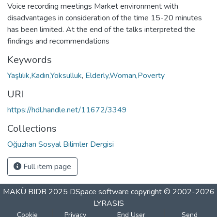
Voice recording meetings Market environment with
disadvantages in consideration of the time 15-20 minutes
has been limited. At the end of the talks interpreted the
findings and recommendations
Keywords
Yaşlılık,Kadın,Yoksulluk
,
Elderly,Woman,Poverty
URI
https://hdl.handle.net/11672/3349
Collections
Oğuzhan Sosyal Bilimler Dergisi
Full item page
MAKÜ BIDB 2025
DSpace software
copyright © 2002-2026
LYRASIS
Cookie
Privacy
End User
Send