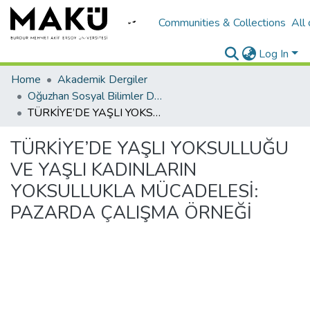
Communities & Collections
All
Log In
Home
Akademik Dergiler
Oğuzhan Sosyal Bilimler Dergisi
TÜRKİYE’DE YAŞLI YOKSULLUĞU VE YAŞLI KADINLARIN YOKSULLUKLA MÜCADELESİ: PAZARDA ÇALIŞMA ÖRNEĞİ
TÜRKİYE’DE YAŞLI YOKSULLUĞU
VE YAŞLI KADINLARIN
YOKSULLUKLA MÜCADELESİ:
PAZARDA ÇALIŞMA ÖRNEĞİ