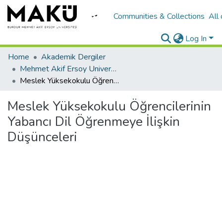
Communities & Collections
All
Log In
Home
Akademik Dergiler
Mehmet Akif Ersoy University Journal of Education Faculty
Meslek Yüksekokulu Öğrencilerinin Yabancı Dil Öğrenmeye İlişkin Düşünceleri
Meslek Yüksekokulu Öğrencilerinin
Yabancı Dil Öğrenmeye İlişkin
Düşünceleri