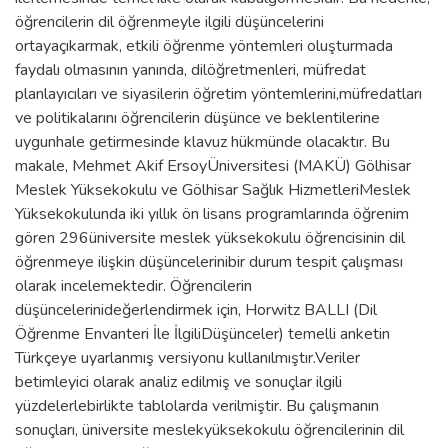
öğrencilerin dil öğrenmeyle ilgili düşüncelerini
ortayaçıkarmak, etkili öğrenme yöntemleri oluşturmada
faydalı olmasının yanında, dilöğretmenleri, müfredat
planlayıcıları ve siyasilerin öğretim yöntemlerini,müfredatları
ve politikalarını öğrencilerin düşünce ve beklentilerine
uygunhale getirmesinde klavuz hükmünde olacaktır. Bu
makale, Mehmet Akif ErsoyÜniversitesi (MAKÜ) Gölhisar
Meslek Yüksekokulu ve Gölhisar Sağlık HizmetleriMeslek
Yüksekokulunda iki yıllık ön lisans programlarında öğrenim
gören 296üniversite meslek yüksekokulu öğrencisinin dil
öğrenmeye ilişkin düşüncelerinibir durum tespit çalışması
olarak incelemektedir. Öğrencilerin
düşüncelerinideğerlendirmek için, Horwitz BALLI (Dil
Öğrenme Envanteri İle İlgiliDüşünceler) temelli anketin
Türkçeye uyarlanmış versiyonu kullanılmıştır.Veriler
betimleyici olarak analiz edilmiş ve sonuçlar ilgili
yüzdelerlebirlikte tablolarda verilmiştir. Bu çalışmanın
sonuçları, üniversite meslekyüksekokulu öğrencilerinin dil