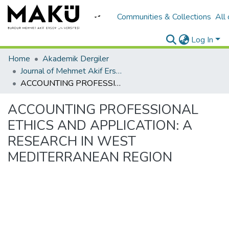
Communities & Collections
All
Log In
Home
Akademik Dergiler
Journal of Mehmet Akif Ersoy University Economics and Administrative Sciences Faculty
ACCOUNTING PROFESSIONAL ETHICS AND APPLICATION: A RESEARCH IN WEST MEDITERRANEAN REGION
ACCOUNTING PROFESSIONAL
ETHICS AND APPLICATION: A
RESEARCH IN WEST
MEDITERRANEAN REGION