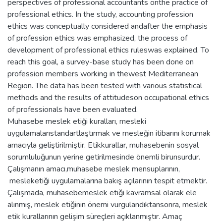
perspectives of professional accountants onthe practice of
professional ethics. In the study, accounting profession
ethics was conceptually considered andafter the emphasis
of profession ethics was emphasized, the process of
development of professional ethics ruleswas explained. To
reach this goal, a survey-base study has been done on
profession members working in thewest Mediterranean
Region. The data has been tested with various statistical
methods and the results of attitudeson occupational ethics
of professionals have been evaluated.
Muhasebe meslek etiği kuralları, mesleki
uygulamalarıstandartlaştırmak ve mesleğin itibarını korumak
amacıyla geliştirilmiştir. Etikkurallar, muhasebenin sosyal
sorumluluğunun yerine getirilmesinde önemli birunsurdur.
Çalışmanın amacı,muhasebe meslek mensuplarının,
mesleketiği uygulamalarına bakış açılarının tespit etmektir.
Çalışmada, muhasebemeslek etiği kavramsal olarak ele
alınmış, meslek etiğinin önemi vurgulandıktansonra, meslek
etik kurallarının gelişim süreçleri açıklanmıştır. Amaç