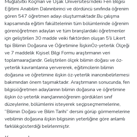
MuğlaSıtkı Koçman ve Uşak Üniversitesi’ndeki Fen Bilgisi
Eğitimi Anabilim Dalınınbirinci ve dördüncü sınıfında öğrenim
gören 547 öğretmen adayı oluşturmaktadır.Bu çalışma
kapsamında eğitim fakültelerinin tüm bölümlerinde öğrenim
görenöğretmen adayları ve tüm branşlardaki öğretmenler
için geliştirilen 30 madde veiki faktörden oluşan 5’li Likert
tipi Bilimin Doğasına ve Öğretimine İlişkinÖz-yeterlik Ölçeği
ve 7 maddelik Kişisel Bilgi Formu araştırmanın veri
toplamaaraçlarıdır. Geliştirilen ölçek bilimin doğası ve öz-
yeterlik kavramlarına yervererek, eğitimcilerin bilimin
doğasına ve öğretimine ilişkin öz-yeterlik inancınıbelirlemesi
bakımından önem taşımaktadır. Araştırmanın sonucunda, fen
bilgisiöğretmen adaylarının bilimin doğasına ve öğretimine
ilişkin öz-yeterlik inançlarınınöğrenim gördükleri sınıf
düzeylerine, bölümlerini isteyerek seçipseçmemelerine,
“Bilimin Doğası ve Bilim Tarihi” dersini görüp görmemelerine
vebilimin doğasına ilişkin bilgisinin yeterliğine göre anlamlı
farklılıkgösterdiği belirlenmiştir.