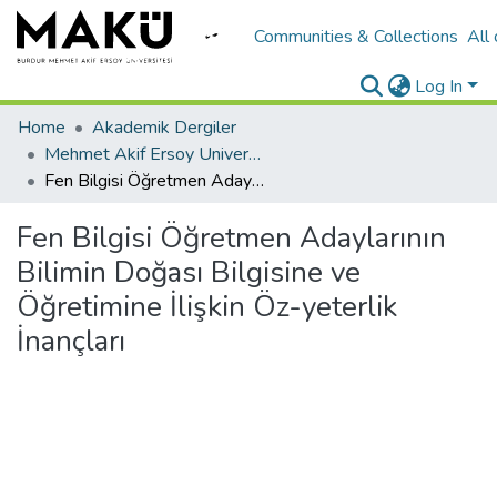
Communities & Collections
All
Log In
Home
Akademik Dergiler
Mehmet Akif Ersoy University Journal of Education Faculty
Fen Bilgisi Öğretmen Adaylarının Bilimin Doğası Bilgisine ve Öğretimine İlişkin Öz-yeterlik İnançları
Fen Bilgisi Öğretmen Adaylarının
Bilimin Doğası Bilgisine ve
Öğretimine İlişkin Öz-yeterlik
İnançları