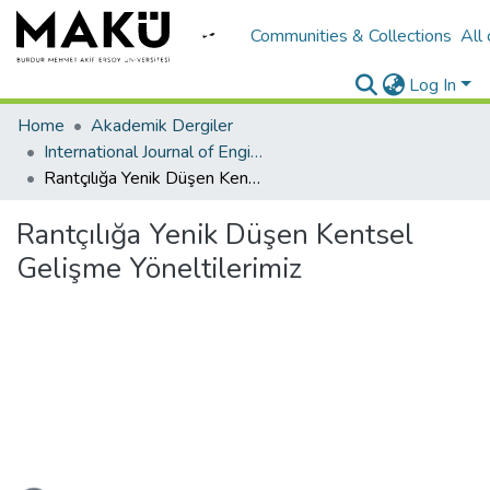
Communities & Collections
All
Log In
Home
Akademik Dergiler
International Journal of Engineering Design and Technology
Rantçılığa Yenik Düşen Kentsel Gelişme Yöneltilerimiz
Rantçılığa Yenik Düşen Kentsel
Gelişme Yöneltilerimiz