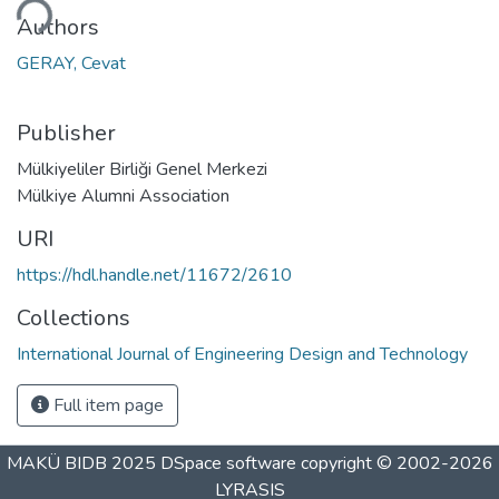
ding...
Authors
GERAY, Cevat
Publisher
Mülkiyeliler Birliği Genel Merkezi
Mülkiye Alumni Association
URI
https://hdl.handle.net/11672/2610
Collections
International Journal of Engineering Design and Technology
Full item page
MAKÜ BIDB 2025
DSpace software
copyright © 2002-2026
LYRASIS