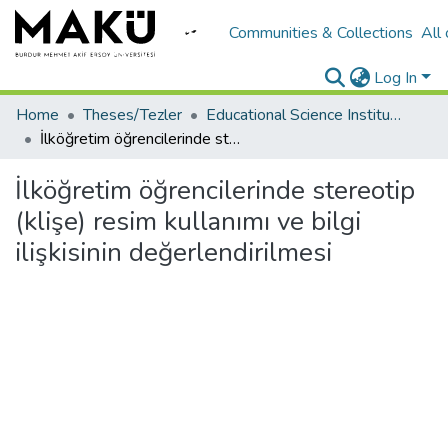
Communities & Collections
All
Log In
Home
Theses/Tezler
Educational Science Institute/Eğitim Bilimleri Enstitüsü
İlköğretim öğrencilerinde stereotip (klişe) resim kullanımı ve bilgi ilişkisinin değerlendirilmesi
İlköğretim öğrencilerinde stereotip
(klişe) resim kullanımı ve bilgi
ilişkisinin değerlendirilmesi