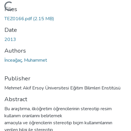
Loading...
Files
TEZ0166.pdf
(2.15 MB)
Date
2013
Authors
İnceağaç, Muhammet
Publisher
Mehmet Akif Ersoy Üniversitesi Eğitim Bilimleri Enstitüsü
Abstract
Bu araştırma, ilköğretim öğrencilerinin stereotip resim
kullanım oranlarını belirlemek
amacıyla ve öğrencilerin stereotip biçim kullanımlarının
verilen bilgi ile stereotip