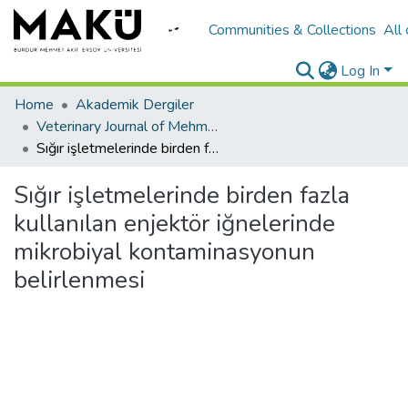
Communities & Collections
All
Log In
Home
Akademik Dergiler
Veterinary Journal of Mehmet Akif Ersoy University
Sığır işletmelerinde birden fazla kullanılan enjektör iğnelerinde mikrobiyal kontaminasyonun belirlenmesi
Sığır işletmelerinde birden fazla
kullanılan enjektör iğnelerinde
mikrobiyal kontaminasyonun
belirlenmesi