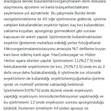
aracılığıyla deride bulunanmikroorganizmaların derin dokulara
ulaşmasına, apselere ve kanla bulaşanhastalıkların
yayılmasına yol açmaktadır. Bu çalışmada Burdur ilinde
rastgeleörnekleme ile 40 sığır işletmesine gidilerek, işletme
sahipleri ilekullandıkları enjektör tipleri, kaç kez kullandıkları,
saklama koşulları, apsegörüp görmedikleri gibi soruları
kapsayan bir anket yapıldı. İşletmelerde kullanılmaktaolan
enjektör iğnelerinin muhafaza edildiği yerler fotoğraflandı.
Mikroorganizmalarınizolasyonu amacıyla %7 defibrine koyun
kanı ilave edilmiş kanlı agar, MacConkeyagar ve Müller
Hinton agara ekimler yapıldı. İşletmelerin 11(%27.5)’inde
tekkullanımlık enjektörlerin bir kez, 29(%72.5)’unda en az 2
defa veya daha fazlakullanıldığı, 6 işletmede ise otomatik
enjektörlerin de kullanıldığı, enjektörlerinçoğunlukla işletme
içinde ve muhtelif yerlerde saklandığı belirlendi.
İşletmelerin30(%75)’unda düzenli olarak enjeksiyon
yapıldığı, enjeksiyon öncesidezenfeksiyonun yapılmadığı ve
bu işletmelerin 12’sinde enjeksiyon sonrası apsegörüldüğü
bildirildi. İncelenen örneklerin 44’ünden apseye ve