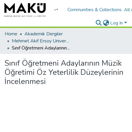
Communities & Collections
All
Log In
Home
Akademik Dergiler
Mehmet Akif Ersoy University Journal of Education Faculty
Sınıf Öğretmeni Adaylarının Müzik Öğretimi Öz Yeterlilik Düzeylerinin İncelenmesi
Sınıf Öğretmeni Adaylarının Müzik
Öğretimi Öz Yeterlilik Düzeylerinin
İncelenmesi