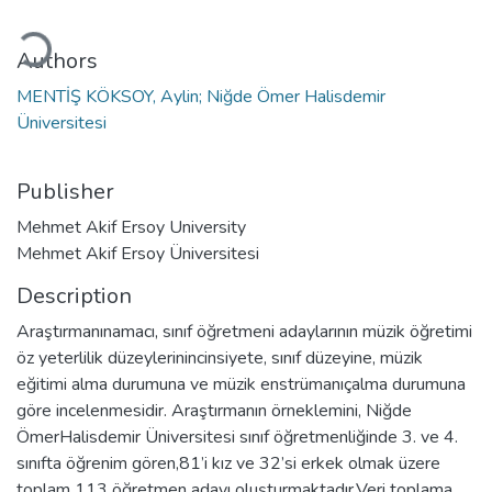
oading...
Authors
MENTİŞ KÖKSOY, Aylin; Niğde Ömer Halisdemir
Üniversitesi
Publisher
Mehmet Akif Ersoy University
Mehmet Akif Ersoy Üniversitesi
Description
Araştırmanınamacı, sınıf öğretmeni adaylarının müzik öğretimi
öz yeterlilik düzeylerinincinsiyete, sınıf düzeyine, müzik
eğitimi alma durumuna ve müzik enstrümanıçalma durumuna
göre incelenmesidir. Araştırmanın örneklemini, Niğde
ÖmerHalisdemir Üniversitesi sınıf öğretmenliğinde 3. ve 4.
sınıfta öğrenim gören,81’i kız ve 32’si erkek olmak üzere
toplam 113 öğretmen adayı oluşturmaktadır.Veri toplama