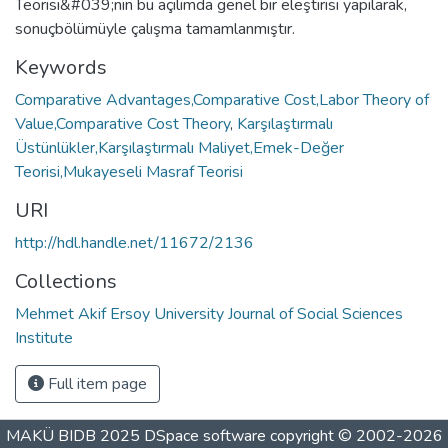
Teorisi&#039;nin bu açılımda genel bir eleştirisi yapılarak,
sonuçbölümüyle çalışma tamamlanmıştır.
Keywords
Comparative Advantages,Comparative Cost,Labor Theory of
Value,Comparative Cost Theory
,
Karşılaştırmalı
Üstünlükler,Karşılaştırmalı Maliyet,Emek-Değer
Teorisi,Mukayeseli Masraf Teorisi
URI
http://hdl.handle.net/11672/2136
Collections
Mehmet Akif Ersoy University Journal of Social Sciences
Institute
Full item page
MAKÜ BIDB 2025
DSpace software
copyright © 2002-2026