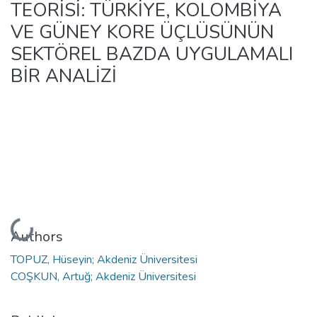
TEORİSİ: TÜRKİYE, KOLOMBİYA
VE GÜNEY KORE ÜÇLÜSÜNÜN
SEKTÖREL BAZDA UYGULAMALI
BİR ANALİZİ
Loading...
Authors
TOPUZ, Hüseyin; Akdeniz Üniversitesi
COŞKUN, Artuğ; Akdeniz Üniversitesi