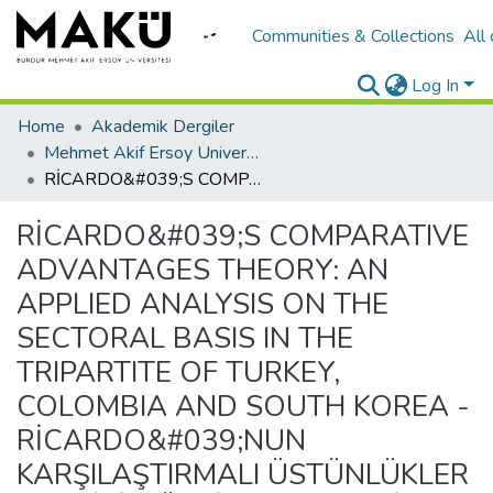
Communities & Collections
All
Log In
Home
Akademik Dergiler
Mehmet Akif Ersoy University Journal of Social Sciences Institute
RİCARDO&#039;S COMPARATIVE ADVANTAGES THEORY: AN APPLIED ANALYSIS ON THE SECTORAL BASIS IN THE TRIPARTITE OF TURKEY, COLOMBIA AND SOUTH KOREA - RİCARDO&#039;NUN KARŞILAŞTIRMALI ÜSTÜNLÜKLER TEORİSİ: TÜRKİYE, KOLOMBİYA VE GÜNEY KORE ÜÇLÜSÜNÜN SEKTÖREL BAZDA UYGULAMALI BİR ANALİZİ
RİCARDO&#039;S COMPARATIVE
ADVANTAGES THEORY: AN
APPLIED ANALYSIS ON THE
SECTORAL BASIS IN THE
TRIPARTITE OF TURKEY,
COLOMBIA AND SOUTH KOREA -
RİCARDO&#039;NUN
KARŞILAŞTIRMALI ÜSTÜNLÜKLER