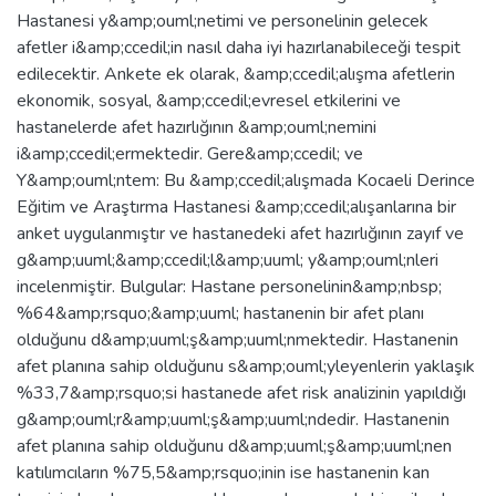
Hastanesi y&amp;ouml;netimi ve personelinin gelecek
afetler i&amp;ccedil;in nasıl daha iyi hazırlanabileceği tespit
edilecektir. Ankete ek olarak, &amp;ccedil;alışma afetlerin
ekonomik, sosyal, &amp;ccedil;evresel etkilerini ve
hastanelerde afet hazırlığının &amp;ouml;nemini
i&amp;ccedil;ermektedir. Gere&amp;ccedil; ve
Y&amp;ouml;ntem: Bu &amp;ccedil;alışmada Kocaeli Derince
Eğitim ve Araştırma Hastanesi &amp;ccedil;alışanlarına bir
anket uygulanmıştır ve hastanedeki afet hazırlığının zayıf ve
g&amp;uuml;&amp;ccedil;l&amp;uuml; y&amp;ouml;nleri
incelenmiştir. Bulgular: Hastane personelinin&amp;nbsp;
%64&amp;rsquo;&amp;uuml; hastanenin bir afet planı
olduğunu d&amp;uuml;ş&amp;uuml;nmektedir. Hastanenin
afet planına sahip olduğunu s&amp;ouml;yleyenlerin yaklaşık
%33,7&amp;rsquo;si hastanede afet risk analizinin yapıldığı
g&amp;ouml;r&amp;uuml;ş&amp;uuml;ndedir. Hastanenin
afet planına sahip olduğunu d&amp;uuml;ş&amp;uuml;nen
katılımcıların %75,5&amp;rsquo;inin ise hastanenin kan