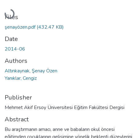
Loading...
Files
şenayözen.pdf
(432.47 KB)
Date
2014-06
Authors
Altınkaynak, Şenay Özen
Yanıklar, Cengiz
Publisher
Mehmet Akif Ersoy Üniversitesi Eğitim Fakültesi Dergisi
Abstract
Bu araştırmanın amacı, anne ve babaların okul öncesi
eğitimden çocuklarının gelişimine yönelik beklenti düzeylerini