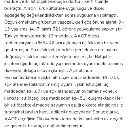
madde ve iki alt ölçektenoluşan dörtlü Likert tipinde
biraraçtır. Aracın Türk kültürüne uygunluğu ve dilsel
eşdeğerliğideğerlendirildikten sonra uygulama yapılmıştır.
Özgün örneklem grubunun yaşözellikleri göz önüne alarak 9–
13 yaş arası (4.–7. sınıf) 521 öğrenciyeuygulama yapılmıştır.
Türkiye örnekleminde 12 maddelik AAOT ölçeği,
toplamvaryansın %54.46’sını açıklayan üç faktörlü bir yapı
göstermiştir. Bu üçfaktörlü modelin gerçek verilere uyumu
doğrulayıcı faktör analizi iledeğerlendirilmiştir. Bulgular
incelendiğinde üç faktörlü yapının model uyumindekslerinin iyi
düzeyde olduğu ortaya çıkmıştır. Açık alanda
oyununfaydalarına ilişkin alt ölçek dört maddeden (α=.70),
açık alandayapılandırılmamış oyuna ilişkin alt ölçek üç
maddeden (α=.67) ve açık alandaoyun oynamaya yönelik
korkular alt ölçeği beş maddeden (α=.81) oluşmaktadır.Her
bir alt ölçekteki madde sayılarının azlığı dikkate alındığında iç
tutarlıkkatsayıları kabul edilebilir düzeydedir. Sonuç olarak,
AAOT ölçeğinin Türkiyeörnekleminde kullanılabilecek geçerli
ve güvenilir bir araç olduğubelirlenmiştir.