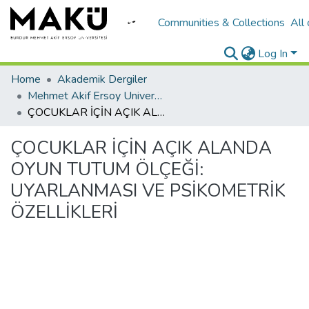
Communities & Collections
All
Log In
Home
Akademik Dergiler
Mehmet Akif Ersoy University Journal of Education Faculty
ÇOCUKLAR İÇİN AÇIK ALANDA OYUN TUTUM ÖLÇEĞİ: UYARLANMASI VE PSİKOMETRİK ÖZELLİKLERİ
ÇOCUKLAR İÇİN AÇIK ALANDA
OYUN TUTUM ÖLÇEĞİ:
UYARLANMASI VE PSİKOMETRİK
ÖZELLİKLERİ