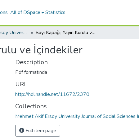
ions
All of DSpace
Statistics
Mehmet Akif Ersoy University Journal of Social Sciences Institute
Sayı Kapağı, Yayın Kurulu ve İçindekiler
ulu ve İçindekiler
Description
Pdf formatında
URI
http://hdl.handle.net/11672/2370
Collections
Mehmet Akif Ersoy University Journal of Social Sciences I
Full item page