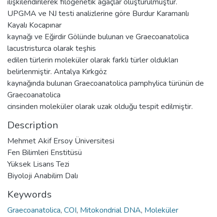
ilişkilendirilerek filogenetik ağaçlar oluşturulmuştur.
UPGMA ve NJ testi analizlerine göre Burdur Karamanlı
Kayalı Kocapınar
kaynağı ve Eğirdir Gölünde bulunan ve Graecoanatolica
lacustristurca olarak teşhis
edilen türlerin moleküler olarak farklı türler oldukları
belirlenmiştir. Antalya Kırkgöz
kaynağında bulunan Graecoanatolica pamphylica türünün de
Graecoanatolica
cinsinden moleküler olarak uzak olduğu tespit edilmiştir.
Description
Mehmet Akif Ersoy Üniversitesi
Fen Bilimleri Enstitüsü
Yüksek Lisans Tezi
Biyoloji Anabilim Dalı
Keywords
Graecoanatolica
,
COI
,
Mitokondrial DNA
,
Moleküler