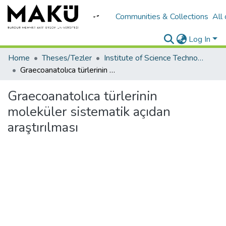
Communities & Collections
All
Log In
Home
Theses/Tezler
Institute of Science Technology/Fen Bilimleri Enstitüsü
Graecoanatolıca türlerinin moleküler sistematik açıdan araştırılması
Graecoanatolıca türlerinin
moleküler sistematik açıdan
araştırılması