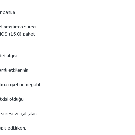
ör banka
el araştırma süreci
AMOS (16.0) paket
ef algısı
mlı etkilerinin
ılma niyetine negatif
tkisi olduğu
üresi ve çalışılan
pit edilirken,