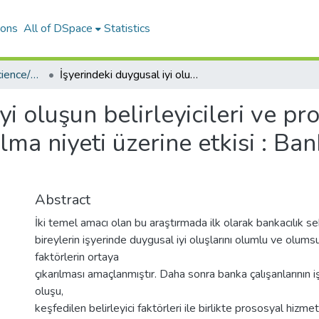
ions
All of DSpace
Statistics
Institute of Social Science/Sosyal Bilimler Enstitüsü
İşyerindeki duygusal iyi oluşun belirleyicileri ve prososyal hizmet davranışı ile işten ayrılma niyeti üzerine etkisi : Banka çalışanları üzerine bir araştırma
yi oluşun belirleyicileri ve p
ılma niyeti üzerine etkisi : Ba
Abstract
İki temel amacı olan bu araştırmada ilk olarak bankacılık s
bireylerin işyerinde duygusal iyi oluşlarını olumlu ve olums
faktörlerin ortaya
çıkarılması amaçlanmıştır. Daha sonra banka çalışanlarının i
oluşu,
keşfedilen belirleyici faktörleri ile birlikte prososyal hizme