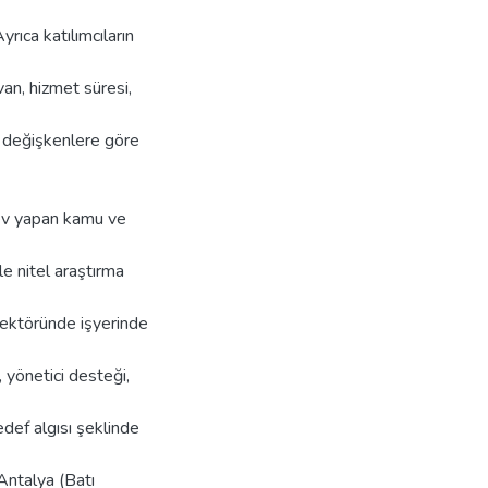
yrıca katılımcıların
van, hizmet süresi,
k değişkenlere göre
rev yapan kamu ve
le nitel araştırma
 sektöründe işyerinde
i, yönetici desteği,
hedef algısı şeklinde
 Antalya (Batı