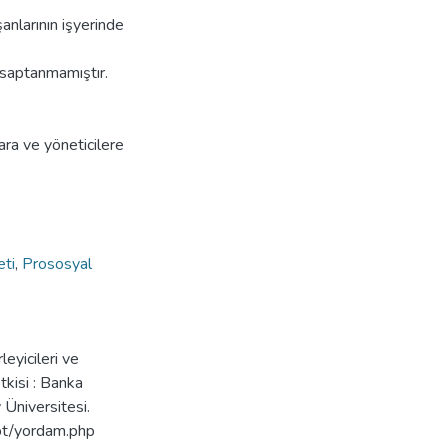
anlarının işyerinde
ık saptanmamıştır.
ara ve yöneticilere
eti
,
Prososyal
leyicileri ve
tkisi : Banka
 Üniversitesi.
bt/yordam.php