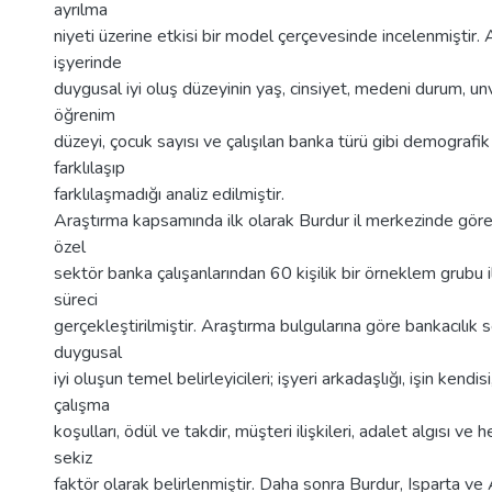
ayrılma
niyeti üzerine etkisi bir model çerçevesinde incelenmiştir. A
işyerinde
duygusal iyi oluş düzeyinin yaş, cinsiyet, medeni durum, un
öğrenim
düzeyi, çocuk sayısı ve çalışılan banka türü gibi demografi
farklılaşıp
farklılaşmadığı analiz edilmiştir.
Araştırma kapsamında ilk olarak Burdur il merkezinde gö
özel
sektör banka çalışanlarından 60 kişilik bir örneklem grubu i
süreci
gerçekleştirilmiştir. Araştırma bulgularına göre bankacılık
duygusal
iyi oluşun temel belirleyicileri; işyeri arkadaşlığı, işin kendis
çalışma
koşulları, ödül ve takdir, müşteri ilişkileri, adalet algısı ve 
sekiz
faktör olarak belirlenmiştir. Daha sonra Burdur, Isparta ve