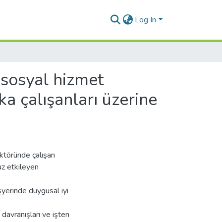
Log In
rososyal hizmet
nka çalışanları üzerine
ektöründe çalışan
uz etkileyen
şyerinde duygusal iyi
t davranışları ve işten