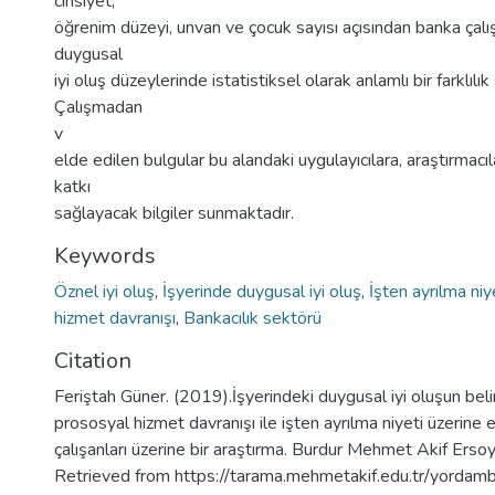
cinsiyet,
öğrenim düzeyi, unvan ve çocuk sayısı açısından banka çalış
duygusal
iyi oluş düzeylerinde istatistiksel olarak anlamlı bir farklıl
Çalışmadan
v
elde edilen bulgular bu alandaki uygulayıcılara, araştırmacıl
katkı
sağlayacak bilgiler sunmaktadır.
Keywords
Öznel iyi oluş
,
İşyerinde duygusal iyi oluş
,
İşten ayrılma niy
hizmet davranışı
,
Bankacılık sektörü
Citation
Feriştah Güner. (2019).İşyerindeki duygusal iyi oluşun belir
prososyal hizmet davranışı ile işten ayrılma niyeti üzerine e
çalışanları üzerine bir araştırma. Burdur Mehmet Akif Ersoy
Retrieved from https://tarama.mehmetakif.edu.tr/yordam