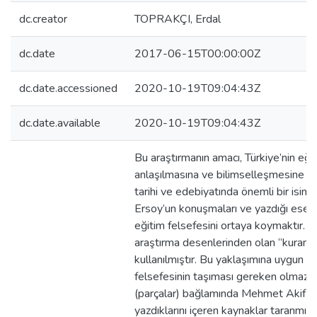
dc.creator
TOPRAKÇI, Erdal
dc.date
2017-06-15T00:00:00Z
dc.date.accessioned
2020-10-19T09:04:43Z
dc.date.available
2020-10-19T09:04:43Z
Bu araştırmanın amacı, Türkiye’nin eğit
anlaşılmasına ve bilimselleşmesine ka
tarihi ve edebiyatında önemli bir isi
Ersoy’un konuşmaları ve yazdığı eserl
eğitim felsefesini ortaya koymaktır. A
araştırma desenlerinden olan “kuram 
kullanılmıştır. Bu yaklaşımına uygun ol
felsefesinin taşıması gereken olmazs
(parçalar) bağlamında Mehmet Akif E
yazdıklarını içeren kaynaklar taranmış,