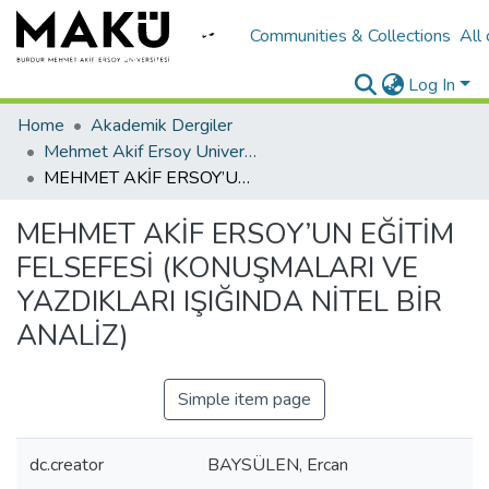
Communities & Collections
All
Log In
Home
Akademik Dergiler
Mehmet Akif Ersoy University Journal of Education Faculty
MEHMET AKİF ERSOY’UN EĞİTİM FELSEFESİ (KONUŞMALARI VE YAZDIKLARI IŞIĞINDA NİTEL BİR ANALİZ)
MEHMET AKİF ERSOY’UN EĞİTİM
FELSEFESİ (KONUŞMALARI VE
YAZDIKLARI IŞIĞINDA NİTEL BİR
ANALİZ)
Simple item page
dc.creator
BAYSÜLEN, Ercan