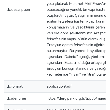
yola çıkılarak Mehmet Akif Ersoy’un e
dc.description
olabileceğine yönelik bir yapı (sist
oluşturulmuştur. Çalışmanın ürünü ol
eğitim felsefesi (sistem-yapı kuram)
konuşmalarını ve yazdıklarını içeren 
verilere göre şekillenmiştir. Araştırma
felsefesinin yapısı bütün olarak düş
Ersoy’un eğitim felsefesinin ağırlıklı o
bulunmuştur. Bu yapının boyutları (parç
açısından “Daimici”; içeriği, yöntemi, y
açısından “Esasici” olduğu ortaya çık
Ersoy’un konuşmalarında ve yazdığı e
kelimeler ise “insan” ve “ilim” olarak 
dc.format
application/pdf
dc.identifier
https://dergipark.org.tr/tr/pub/mae