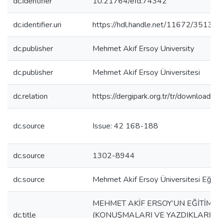
dc.identifier
10.21764/efd.74342
dc.identifier.uri
https://hdl.handle.net/11672/3513
dc.publisher
Mehmet Akif Ersoy University
dc.publisher
Mehmet Akif Ersoy Üniversitesi
dc.relation
https://dergipark.org.tr/tr/download/
dc.source
Issue: 42 168-188
dc.source
1302-8944
dc.source
Mehmet Akif Ersoy Üniversitesi Eğiti
MEHMET AKİF ERSOY’UN EĞİTİM 
dc.title
(KONUŞMALARI VE YAZDIKLARI IŞ