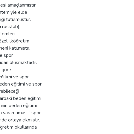
mesi amaçlanmıstır.
öntemiyle elde
tiği tutulmustur.
(crosstab),
slemleri
özel ilköğretim
ni katılmıstır.
ve spor
udan olusmaktadır.
e göre
ğitimi ve spor
beden eğitimi ve spor
yebileceği
lardaki beden eğitimi
rinin beden eğitimi
ına varamaması, “spor
de ortaya çıkmıstır.
öğretim okullarında