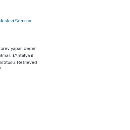
Mesleki Sorunlar
,
 görev yapan beden
ılması (Antalya il
nstitüsü. Retrieved
f