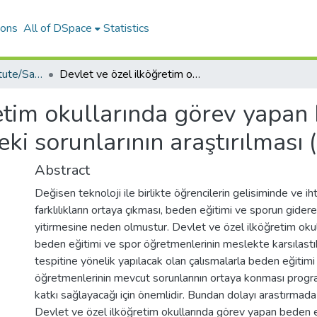
ions
All of DSpace
Statistics
Health Science Institute/Sağlık Bilimleri Enstitüsü
Devlet ve özel ilköğretim okullarında görev yapan beden eğitimi ve spor öğretmenlerinin mesleki sorunlarının araştırılması (Antalya il örneği)
etim okullarında görev yapan 
i sorunlarının araştırılması (
Abstract
Değisen teknoloji ile birlikte öğrencilerin gelisiminde ve ih
farklılıkların ortaya çıkması, beden eğitimi ve sporun gider
yitirmesine neden olmustur. Devlet ve özel ilköğretim oku
beden eğitimi ve spor öğretmenlerinin meslekte karsılastık
tespitine yönelik yapılacak olan çalısmalarla beden eğitimi
öğretmenlerinin mevcut sorunlarının ortaya konması progra
katkı sağlayacağı için önemlidir. Bundan dolayı arastırmada
Devlet ve özel ilköğretim okullarında görev yapan beden e