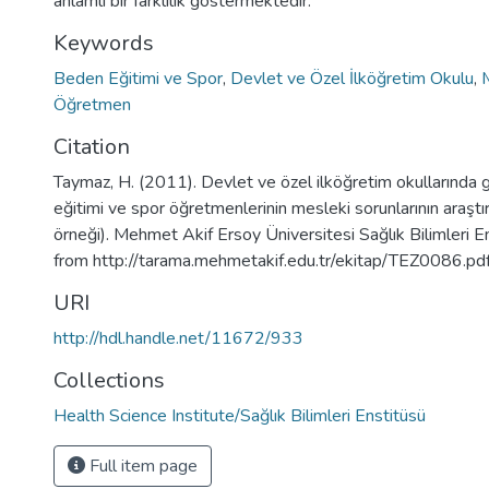
anlamlı bir farklılık göstermektedir.
Keywords
Beden Eğitimi ve Spor
,
Devlet ve Özel İlköğretim Okulu
,
Öğretmen
Citation
Taymaz, H. (2011). Devlet ve özel ilköğretim okullarında
eğitimi ve spor öğretmenlerinin mesleki sorunlarının araştır
örneği). Mehmet Akif Ersoy Üniversitesi Sağlık Bilimleri E
from http://tarama.mehmetakif.edu.tr/ekitap/TEZ0086.pd
URI
http://hdl.handle.net/11672/933
Collections
Health Science Institute/Sağlık Bilimleri Enstitüsü
Full item page