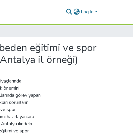
Log In
beden eğitimi ve spor
Antalya il örneği)
tiyaçlarında
ek önemini
llarında görev yapan
ları sorunların
 ve spor
mı hazırlayanlara
 Antalya ilindeki
ğitimi ve spor