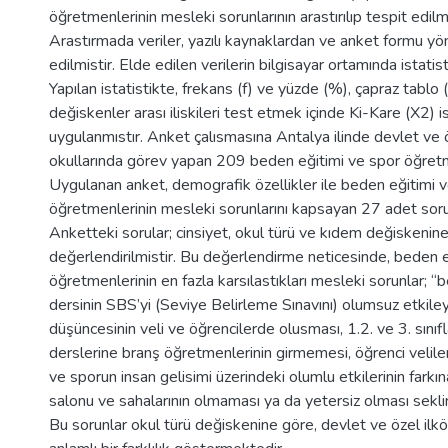
öğretmenlerinin mesleki sorunlarının arastırılıp tespit edil
Arastırmada veriler, yazılı kaynaklardan ve anket formu y
edilmistir. Elde edilen verilerin bilgisayar ortamında istatis
Yapılan istatistikte, frekans (f) ve yüzde (%), çapraz tablo 
değiskenler arası iliskileri test etmek içinde Ki-Kare (X2) i
uygulanmıstır. Anket çalısmasına Antalya ilinde devlet ve 
okullarında görev yapan 209 beden eğitimi ve spor öğretme
Uygulanan anket, demografik özellikler ile beden eğitimi 
öğretmenlerinin mesleki sorunlarını kapsayan 27 adet sor
Anketteki sorular; cinsiyet, okul türü ve kıdem değiskenin
değerlendirilmistir. Bu değerlendirme neticesinde, beden e
öğretmenlerinin en fazla karsılastıkları mesleki sorunlar; “
dersinin SBS’yi (Seviye Belirleme Sınavını) olumsuz etkile
düşüncesinin veli ve öğrencilerde olusması, 1.2. ve 3. sınıf
derslerine branş öğretmenlerinin girmemesi, öğrenci velile
ve sporun insan gelisimi üzerindeki olumlu etkilerinin fark
salonu ve sahalarının olmaması ya da yetersiz olması seklin
Bu sorunlar okul türü değiskenine göre, devlet ve özel ilk