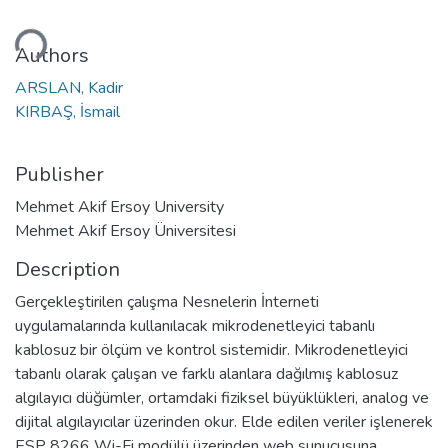
ading...
Authors
ARSLAN, Kadir
KIRBAŞ, İsmail
Publisher
Mehmet Akif Ersoy University
Mehmet Akif Ersoy Üniversitesi
Description
Gerçekleştirilen çalışma Nesnelerin İnterneti
uygulamalarında kullanılacak mikrodenetleyici tabanlı
kablosuz bir ölçüm ve kontrol sistemidir. Mikrodenetleyici
tabanlı olarak çalışan ve farklı alanlara dağılmış kablosuz
algılayıcı düğümler, ortamdaki fiziksel büyüklükleri, analog ve
dijital algılayıcılar üzerinden okur. Elde edilen veriler işlenerek
ESP 8266 Wi-Fi modülü üzerinden web sunucusuna