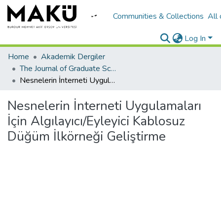
Communities & Collections
All
Log In
Home
Akademik Dergiler
The Journal of Graduate School of Natural and Applied Sciences of Mehmet Akif Ersoy University
Nesnelerin İnterneti Uygulamaları İçin Algılayıcı/Eyleyici Kablosuz Düğüm İlkörneği Geliştirme
Nesnelerin İnterneti Uygulamaları
İçin Algılayıcı/Eyleyici Kablosuz
Düğüm İlkörneği Geliştirme