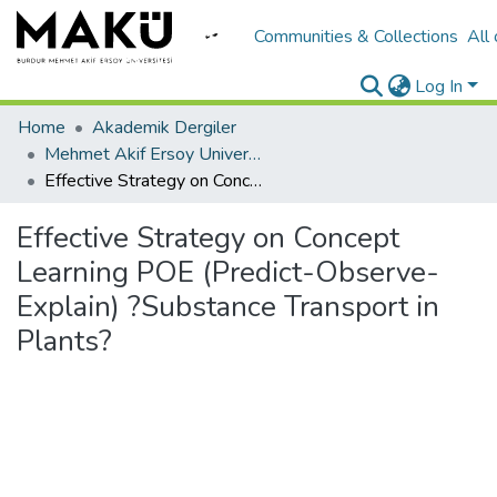
Communities & Collections
All
Log In
Home
Akademik Dergiler
Mehmet Akif Ersoy University Journal of Education Faculty
Effective Strategy on Concept Learning POE (Predict-Observe-Explain) ?Substance Transport in Plants?
Effective Strategy on Concept
Learning POE (Predict-Observe-
Explain) ?Substance Transport in
Plants?