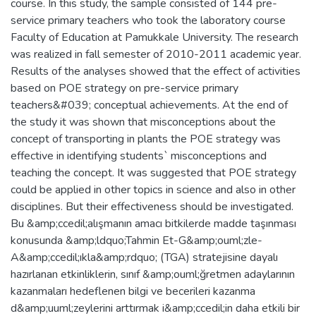
course. In this study, the sample consisted of 144 pre-
service primary teachers who took the laboratory course
Faculty of Education at Pamukkale University. The research
was realized in fall semester of 2010-2011 academic year.
Results of the analyses showed that the effect of activities
based on POE strategy on pre-service primary
teachers&#039; conceptual achievements. At the end of
the study it was shown that misconceptions about the
concept of transporting in plants the POE strategy was
effective in identifying students` misconceptions and
teaching the concept. It was suggested that POE strategy
could be applied in other topics in science and also in other
disciplines. But their effectiveness should be investigated.
Bu &amp;ccedil;alışmanın amacı bitkilerde madde taşınması
konusunda &amp;ldquo;Tahmin Et-G&amp;ouml;zle-
A&amp;ccedil;ıkla&amp;rdquo; (TGA) stratejisine dayalı
hazırlanan etkinliklerin, sınıf &amp;ouml;ğretmen adaylarının
kazanmaları hedeflenen bilgi ve becerileri kazanma
d&amp;uuml;zeylerini arttırmak i&amp;ccedil;in daha etkili bir