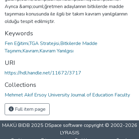
Ayrıca &amp;ouml;ğretmen adaylarının bitkilerde madde
taşınması konusunda ile ilgili bir takım kavram yanılgılarının
olduğu tespit edilmiştir.
Keywords
Fen Eğitimi,TGA Stratejisi,Bitkilerde Madde
Taşınımı,Kavram,Kavram Yanılgısı
URI
https://hdl.handle.net/11672/3717
Collections
Mehmet Akif Ersoy University Journal of Education Faculty
Full item page
MAKÜ BIDB 2025
DSpace software
copyright © 2002-2026
LYRASIS