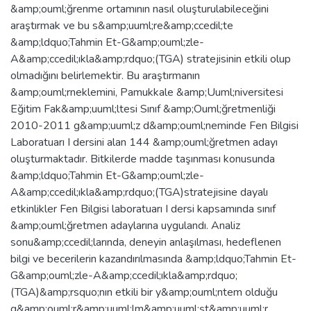
&amp;ouml;ğrenme ortamının nasıl oluşturulabileceğini
araştırmak ve bu s&amp;uuml;re&amp;ccedil;te
&amp;ldquo;Tahmin Et-G&amp;ouml;zle-
A&amp;ccedil;ıkla&amp;rdquo;(TGA) stratejisinin etkili olup
olmadığını belirlemektir. Bu araştırmanın
&amp;ouml;rneklemini, Pamukkale &amp;Uuml;niversitesi
Eğitim Fak&amp;uuml;ltesi Sınıf &amp;Ouml;ğretmenliği
2010-2011 g&amp;uuml;z d&amp;ouml;neminde Fen Bilgisi
Laboratuarı I dersini alan 144 &amp;ouml;ğretmen adayı
oluşturmaktadır. Bitkilerde madde taşınması konusunda
&amp;ldquo;Tahmin Et-G&amp;ouml;zle-
A&amp;ccedil;ıkla&amp;rdquo;(TGA)stratejisine dayalı
etkinlikler Fen Bilgisi laboratuarı I dersi kapsamında sınıf
&amp;ouml;ğretmen adaylarına uygulandı. Analiz
sonu&amp;ccedil;larında, deneyin anlaşılması, hedeflenen
bilgi ve becerilerin kazandırılmasında &amp;ldquo;Tahmin Et-
G&amp;ouml;zle-A&amp;ccedil;ıkla&amp;rdquo;
(TGA)&amp;rsquo;nın etkili bir y&amp;ouml;ntem olduğu
g&amp;ouml;r&amp;uuml;lm&amp;uuml;şt&amp;uuml;r.