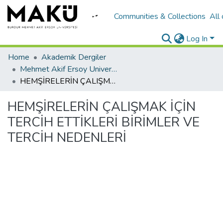
Communities & Collections
All
Log In
Home
Akademik Dergiler
Mehmet Akif Ersoy University Journal of Health Sciences Institute
HEMŞİRELERİN ÇALIŞMAK İÇİN TERCİH ETTİKLERİ BİRİMLER VE TERCİH NEDENLERİ
HEMŞİRELERİN ÇALIŞMAK İÇİN
TERCİH ETTİKLERİ BİRİMLER VE
TERCİH NEDENLERİ