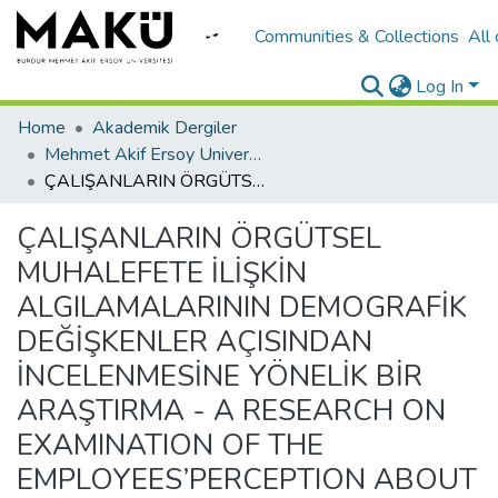
Communities & Collections
All
Log In
Home
Akademik Dergiler
Mehmet Akif Ersoy University Journal of Social Sciences Institute
ÇALIŞANLARIN ÖRGÜTSEL MUHALEFETE İLİŞKİN ALGILAMALARININ DEMOGRAFİK DEĞİŞKENLER AÇISINDAN İNCELENMESİNE YÖNELİK BİR ARAŞTIRMA - A RESEARCH ON EXAMINATION OF THE EMPLOYEES’PERCEPTION ABOUT ORGANIZATIONAL DISSENT IN TERMS OF DEMOGRAPHİC VARIABLES
ÇALIŞANLARIN ÖRGÜTSEL
MUHALEFETE İLİŞKİN
ALGILAMALARININ DEMOGRAFİK
DEĞİŞKENLER AÇISINDAN
İNCELENMESİNE YÖNELİK BİR
ARAŞTIRMA - A RESEARCH ON
EXAMINATION OF THE
EMPLOYEES’PERCEPTION ABOUT