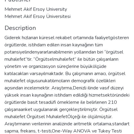
Mehmet Akif Ersoy University
Mehmet Akif Ersoy Üniversitesi
Description
Giderek hızlanan küresel rekabet ortamında faaliyetgösteren
örgütlerde, istihdam edilen insan kaynağının tüm
potansiyelindenyararlanabilmenin yollarından biri “örgütsel
muhalefet”tir. “Örgütselmuhalefet” ile bütün çalışanların
yönetim ve organizasyon süreçlerine büyükölçüde
katılacakları varsayılmaktadır. Bu çalışmanın amacı, örgütsel
muhalefet olgusunukatılımcıların demografik özellikleri
açısından incelemektir. Araştırma,Denizli ilinde vasıf düzeyi
yüksek insan kaynağının istihdam edildiği hizmetsektöründeki
örgütlerde basit tesadüfi örnekleme ile belirlenen 210
çalışanaanket uygulanarak gerçekleştirilmiştir. Örgütsel
muhalefet Örgütsel MuhalefetÖlçeği ile ölçülmüştür.
Araştırmanın verilerinin analizinde aritmetik ortalama,standart
sapma, frekans, t-testi,One-Way ANOVA ve Tukey Testi