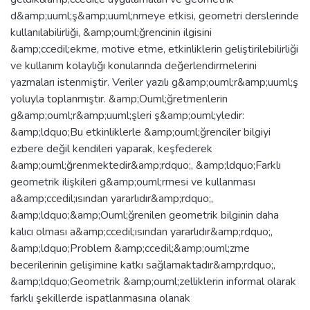
d&amp;uuml;ş&amp;uuml;nmeye etkisi, geometri derslerinde
kullanılabilirliği, &amp;ouml;ğrencinin ilgisini
&amp;ccedil;ekme, motive etme, etkinliklerin geliştirilebilirliği
ve kullanım kolaylığı konularında değerlendirmelerini
yazmaları istenmiştir. Veriler yazılı g&amp;ouml;r&amp;uuml;ş
yoluyla toplanmıştır. &amp;Ouml;ğretmenlerin
g&amp;ouml;r&amp;uuml;şleri ş&amp;ouml;yledir:
&amp;ldquo;Bu etkinliklerle &amp;ouml;ğrenciler bilgiyi
ezbere değil kendileri yaparak, keşfederek
&amp;ouml;ğrenmektedir&amp;rdquo;, &amp;ldquo;Farklı
geometrik ilişkileri g&amp;ouml;rmesi ve kullanması
a&amp;ccedil;ısından yararlıdır&amp;rdquo;,
&amp;ldquo;&amp;Ouml;ğrenilen geometrik bilginin daha
kalıcı olması a&amp;ccedil;ısından yararlıdır&amp;rdquo;,
&amp;ldquo;Problem &amp;ccedil;&amp;ouml;zme
becerilerinin gelişimine katkı sağlamaktadır&amp;rdquo;,
&amp;ldquo;Geometrik &amp;ouml;zelliklerin informal olarak
farklı şekillerde ispatlanmasına olanak