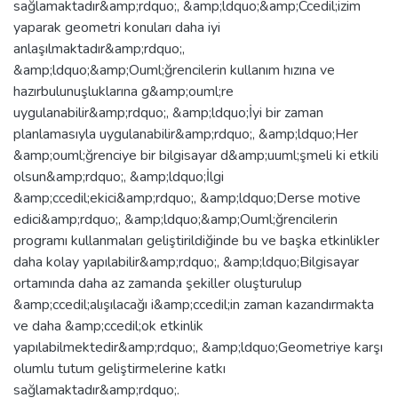
sağlamaktadır&amp;rdquo;, &amp;ldquo;&amp;Ccedil;izim
yaparak geometri konuları daha iyi
anlaşılmaktadır&amp;rdquo;,
&amp;ldquo;&amp;Ouml;ğrencilerin kullanım hızına ve
hazırbulunuşluklarına g&amp;ouml;re
uygulanabilir&amp;rdquo;, &amp;ldquo;İyi bir zaman
planlamasıyla uygulanabilir&amp;rdquo;, &amp;ldquo;Her
&amp;ouml;ğrenciye bir bilgisayar d&amp;uuml;şmeli ki etkili
olsun&amp;rdquo;, &amp;ldquo;İlgi
&amp;ccedil;ekici&amp;rdquo;, &amp;ldquo;Derse motive
edici&amp;rdquo;, &amp;ldquo;&amp;Ouml;ğrencilerin
programı kullanmaları geliştirildiğinde bu ve başka etkinlikler
daha kolay yapılabilir&amp;rdquo;, &amp;ldquo;Bilgisayar
ortamında daha az zamanda şekiller oluşturulup
&amp;ccedil;alışılacağı i&amp;ccedil;in zaman kazandırmakta
ve daha &amp;ccedil;ok etkinlik
yapılabilmektedir&amp;rdquo;, &amp;ldquo;Geometriye karşı
olumlu tutum geliştirmelerine katkı
sağlamaktadır&amp;rdquo;.