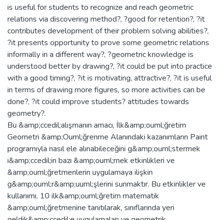
is useful for students to recognize and reach geometric
relations via discovering method?, ?good for retention?, ?it
contributes development of their problem solving abilities?,
?it presents opportunity to prove some geometric relations
informally in a different way?, ?geometric knowledge is
understood better by drawing?, ?it could be put into practice
with a good timing?, ?it is motivating, attractive?, ?it is useful
in terms of drawing more figures, so more activities can be
done?, ?it could improve students? attitudes towards
geometry?.
Bu &amp;ccedil;alışmanın amacı, İlk&amp;ouml;ğretim
Geometri &amp;Ouml;ğrenme Alanındaki kazanımların Paint
programıyla nasıl ele alınabileceğini g&amp;ouml;stermek
i&amp;ccedil;in bazı &amp;ouml;rnek etkinlikleri ve
&amp;ouml;ğretmenlerin uygulamaya ilişkin
g&amp;ouml;r&amp;uuml;şlerini sunmaktır. Bu etkinlikler ve
kullanımı, 10 ilk&amp;ouml;ğretim matematik
&amp;ouml;ğretmenine tanıtılarak, sınıflarında yeri
geldik&amp;ccedil;e uygulamaları ve geometrik