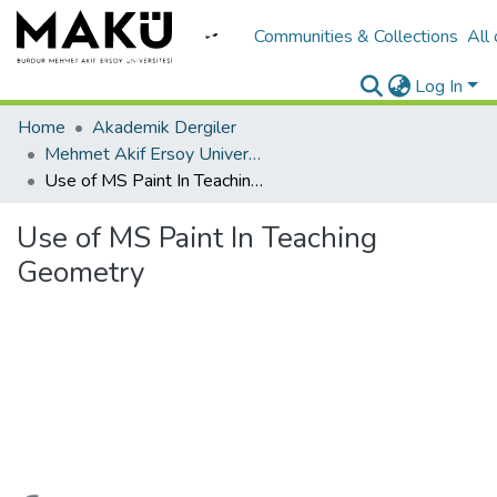
Communities & Collections
All
Log In
Home
Akademik Dergiler
Mehmet Akif Ersoy University Journal of Education Faculty
Use of MS Paint In Teaching Geometry
Use of MS Paint In Teaching
Geometry