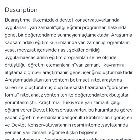
Description
Buaraştırma, ülkemizdeki devlet konservatuvarlarında
uygulanan “yarı zamanlı”çalgı eğitimi programları hakkında
genel bir değerlendirme sunmayıamaçlamaktadır. Araştırma
kapsamındaki eğitim kurumlarında yarı zamanlıprogramların
yasal mevzuat içerisinde nasıl şekillendirildiği,
uygulamaesaslarının eğitim programları ile ne ölçüde
örtüştüğü, öğretim elemanlarının“yarı zamanlı” kavramını
algılama biçimleri araştırmanın genel içeriğinioluşturmaktadır.
Araştırmadakullanılan yöntem betimsel-nitel araştırma
süreci ile oluşturulmuş olup buesasla hazırlanan “görüşme
formu” nitel analiz yöntemleri ile değerlendirilerekbulgular
yorumlanmıştır. Araştırma, Türkiye’de yarı zamanlı çalgı
eğitimi verenDevlet Konservatuvarları, bu kurumlarda görev
yapan öğretim elemanlarındangönüllü katılımcıların görüşleri
ve Devlet Konservatuvarlarının resmi internetsayfalarında
yer alan yarı zamanlı eğitime ilişkin bilgilerle
sınırlıtutulmuştur. Araştırmasonucunda elde edilen verilerin,