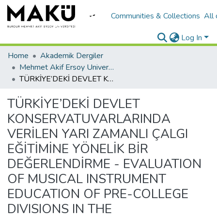
Communities & Collections
All
Log In
Home
Akademik Dergiler
Mehmet Akif Ersoy University Journal of Social Sciences Institute
TÜRKİYE’DEKİ DEVLET KONSERVATUVARLARINDA VERİLEN YARI ZAMANLI ÇALGI EĞİTİMİNE YÖNELİK BİR DEĞERLENDİRME - EVALUATION OF MUSICAL INSTRUMENT EDUCATION OF PRE-COLLEGE DIVISIONS IN THE CONSERVATORIES IN TURKEY
TÜRKİYE’DEKİ DEVLET
KONSERVATUVARLARINDA
VERİLEN YARI ZAMANLI ÇALGI
EĞİTİMİNE YÖNELİK BİR
DEĞERLENDİRME - EVALUATION
OF MUSICAL INSTRUMENT
EDUCATION OF PRE-COLLEGE
DIVISIONS IN THE