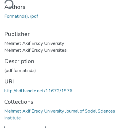
ding...
Authors
Formatında), (pdf
Publisher
Mehmet Akif Ersoy University
Mehmet Akif Ersoy Üniversitesi
Description
(pdf formatında)
URI
http://hdl.handle.net/11672/1976
Collections
Mehmet Akif Ersoy University Journal of Social Sciences
Institute