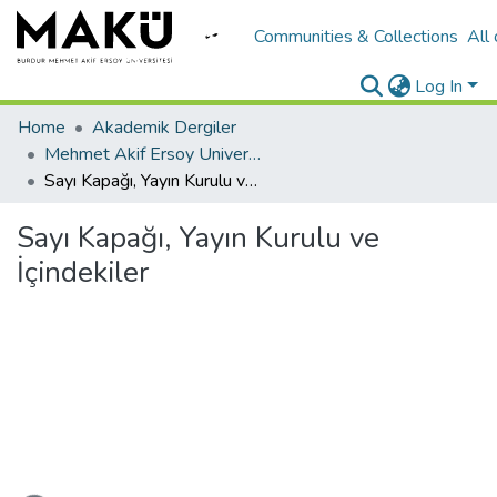
Communities & Collections
All
Log In
Home
Akademik Dergiler
Mehmet Akif Ersoy University Journal of Social Sciences Institute
Sayı Kapağı, Yayın Kurulu ve İçindekiler
Sayı Kapağı, Yayın Kurulu ve
İçindekiler