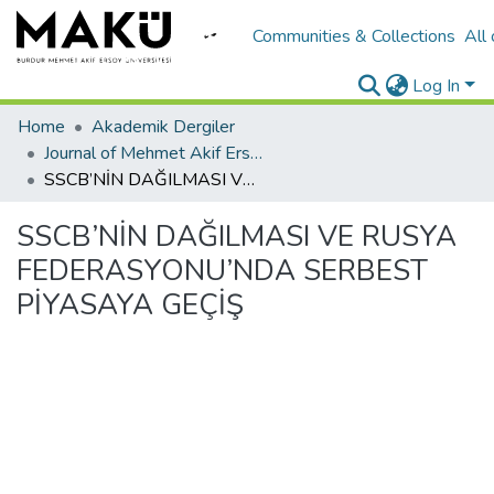
Communities & Collections
All
Log In
Home
Akademik Dergiler
Journal of Mehmet Akif Ersoy University Economics and Administrative Sciences Faculty
SSCB’NİN DAĞILMASI VE RUSYA FEDERASYONU’NDA SERBEST PİYASAYA GEÇİŞ
SSCB’NİN DAĞILMASI VE RUSYA
FEDERASYONU’NDA SERBEST
PİYASAYA GEÇİŞ