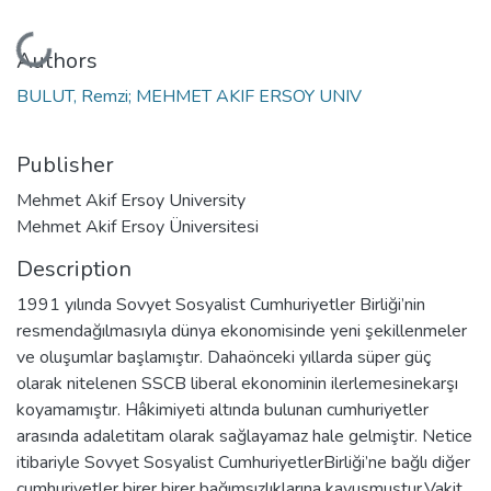
Loading...
Authors
BULUT, Remzi; MEHMET AKIF ERSOY UNIV
Publisher
Mehmet Akif Ersoy University
Mehmet Akif Ersoy Üniversitesi
Description
1991 yılında Sovyet Sosyalist Cumhuriyetler Birliği’nin
resmendağılmasıyla dünya ekonomisinde yeni şekillenmeler
ve oluşumlar başlamıştır. Dahaönceki yıllarda süper güç
olarak nitelenen SSCB liberal ekonominin ilerlemesinekarşı
koyamamıştır. Hâkimiyeti altında bulunan cumhuriyetler
arasında adaletitam olarak sağlayamaz hale gelmiştir. Netice
itibariyle Sovyet Sosyalist CumhuriyetlerBirliği’ne bağlı diğer
cumhuriyetler birer birer bağımsızlıklarına kavuşmuştur.Vakit