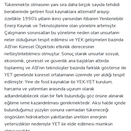
Tükenmekte olmasının yanı sıra daha birçok sayıda tehdidi
beraberinde getiren fosil kaynaklara alternatif arayışı
özellikle 1990’lı yılların ikinci yarısından itibaren Yenilenebilir
Enerji Kaynak ve Teknolojilerine olan yönelimi artırmıştır.
Çalışmanın sorunsalları bu yönelime neden olan unsurların
neler olduğunun tespit edilmesi ve YEK gelişmeleri bazında
AB’nin Küresel Ölçekteki etkinlik derecesinin
netleştirilebilmesi olmuştur. Sonuç olarak unsurlar sosyal,
ekonomik, çevresel ve güvenlik ana başlıkları altında
toplanmış ve AB’nin teknolojiler bazında farklılık gösterse de
YET genelinde küresel ortalamanın üzerinde yer aldığı tespit
edilmiştir. Yine de fosil kaynaklar ile YEK-YET kurulum,
harcama ve yatırımları arasında uçurum olarak
adlandırılabilecek olan bir fark bulunduğu göz önüne alınarak
eğilime ivme kazandırılması gerekmektedir. Aksi halde içinde
bulunduğumuz yüzyılın sonuna varmadan tükeneceği
öngörülen hidrokarbon yakıtlardan üretilen enerjinin
yetersizlikler nedeniyle YET ile elde edilmesi mümkün
olmayacaktır.