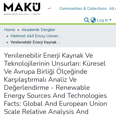
Communities & Collections
All
Log In
Home
Akademik Dergiler
Mehmet Akif Ersoy University Journal of Social Sciences Institute
Yenilenebilir Enerji Kaynak Ve Teknolojilerinin Unsurları: Küresel Ve Avrupa Birliği Ölçeğinde Karşılaştırmalı Analiz Ve Değerlendirme - Renewable Energy Sources And Technologies Facts: Global And European Union Scale Relative Analysis And Assessment
Yenilenebilir Enerji Kaynak Ve
Teknolojilerinin Unsurları: Küresel
Ve Avrupa Birliği Ölçeğinde
Karşılaştırmalı Analiz Ve
Değerlendirme - Renewable
Energy Sources And Technologies
Facts: Global And European Union
Scale Relative Analysis And