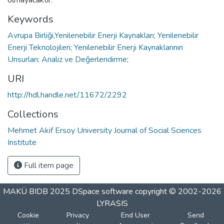
Keywords
Avrupa Birliği,Yenilenebilir Enerji Kaynakları; Yenilenebilir
Enerji Teknolojileri; Yenilenebilir Enerji Kaynaklarının
Unsurları; Analiz ve Değerlendirme;
URI
http://hdl.handle.net/11672/2292
Collections
Mehmet Akif Ersoy University Journal of Social Sciences
Institute
Full item page
MAKÜ BIDB 2025
DSpace software
copyright © 2002-2026
LYRASIS
Cookie
Privacy
End User
Send