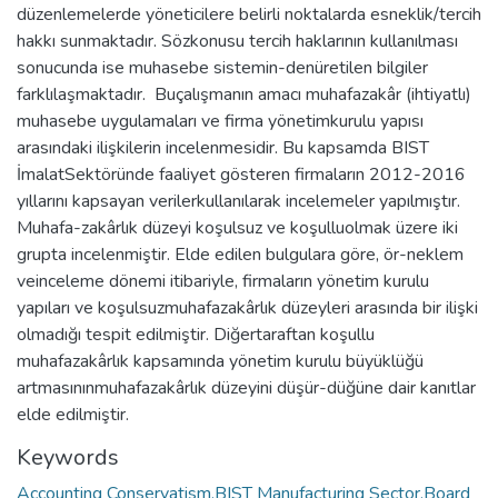
düzenlemelerde yöneticilere belirli noktalarda esneklik/tercih
hakkı sunmaktadır. Sözkonusu tercih haklarının kullanılması
sonucunda ise muhasebe sistemin-denüretilen bilgiler
farklılaşmaktadır. Buçalışmanın amacı muhafazakâr (ihtiyatlı)
muhasebe uygulamaları ve firma yönetimkurulu yapısı
arasındaki ilişkilerin incelenmesidir. Bu kapsamda BIST
İmalatSektöründe faaliyet gösteren firmaların 2012-2016
yıllarını kapsayan verilerkullanılarak incelemeler yapılmıştır.
Muhafa-zakârlık düzeyi koşulsuz ve koşulluolmak üzere iki
grupta incelenmiştir. Elde edilen bulgulara göre, ör-neklem
veinceleme dönemi itibariyle, firmaların yönetim kurulu
yapıları ve koşulsuzmuhafazakârlık düzeyleri arasında bir ilişki
olmadığı tespit edilmiştir. Diğertaraftan koşullu
muhafazakârlık kapsamında yönetim kurulu büyüklüğü
artmasınınmuhafazakârlık düzeyini düşür-düğüne dair kanıtlar
elde edilmiştir.
Keywords
Accounting Conservatism,BIST Manufacturing Sector,Board