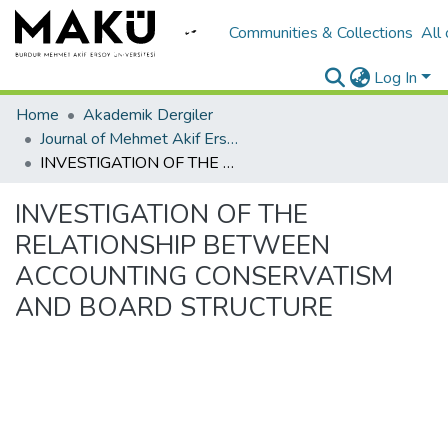
Communities & Collections
All
Log In
Home
Akademik Dergiler
Journal of Mehmet Akif Ersoy University Economics and Administrative Sciences Faculty
INVESTIGATION OF THE RELATIONSHIP BETWEEN ACCOUNTING CONSERVATISM AND BOARD STRUCTURE
INVESTIGATION OF THE
RELATIONSHIP BETWEEN
ACCOUNTING CONSERVATISM
AND BOARD STRUCTURE