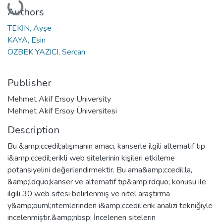
Loading...
Authors
TEKİN, Ayşe
KAYA, Esin
ÖZBEK YAZICI, Sercan
Publisher
Mehmet Akif Ersoy University
Mehmet Akif Ersoy Üniversitesi
Description
Bu &amp;ccedil;alışmanın amacı, kanserle ilgili alternatif tıp
i&amp;ccedil;erikli web sitelerinin kişileri etkileme
potansiyelini değerlendirmektir. Bu ama&amp;ccedil;la,
&amp;ldquo;kanser ve alternatif tıp&amp;rdquo; konusu ile
ilgili 30 web sitesi belirlenmiş ve nitel araştırma
y&amp;ouml;ntemlerinden i&amp;ccedil;erik analizi tekniğiyle
incelenmiştir.&amp;nbsp; İncelenen sitelerin