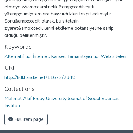
etmeye y&amp;ouml;nelik &amp;ccedil;eşitli
y&amp;ouml;ntemlere başvurdukları tespit edilmiştir.
Sonu&amp;ccedil; olarak, bu sitelerin
ziyaret&amp;ccedil;ilerini etkileme potansiyeline sahip
olduğu belirlenmiştir.
Keywords
Alternatif tıp, İnternet, Kanser, Tamamlayıcı tıp, Web siteleri
URI
http://hdl.handle.net/11672/2348
Collections
Mehmet Akif Ersoy University Journal of Social Sciences
Institute
Full item page