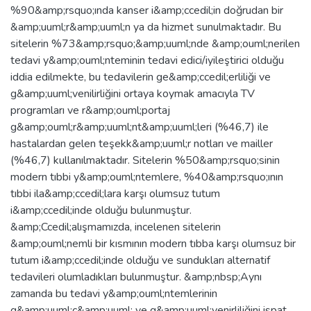
%90&amp;rsquo;ında kanser i&amp;ccedil;in doğrudan bir
&amp;uuml;r&amp;uuml;n ya da hizmet sunulmaktadır. Bu
sitelerin %73&amp;rsquo;&amp;uuml;nde &amp;ouml;nerilen
tedavi y&amp;ouml;nteminin tedavi edici/iyileştirici olduğu
iddia edilmekte, bu tedavilerin ge&amp;ccedil;erliliği ve
g&amp;uuml;venilirliğini ortaya koymak amacıyla TV
programları ve r&amp;ouml;portaj
g&amp;ouml;r&amp;uuml;nt&amp;uuml;leri (%46,7) ile
hastalardan gelen teşekk&amp;uuml;r notları ve mailler
(%46,7) kullanılmaktadır. Sitelerin %50&amp;rsquo;sinin
modern tıbbi y&amp;ouml;ntemlere, %40&amp;rsquo;ının
tıbbi ila&amp;ccedil;lara karşı olumsuz tutum
i&amp;ccedil;inde olduğu bulunmuştur.
&amp;Ccedil;alışmamızda, incelenen sitelerin
&amp;ouml;nemli bir kısmının modern tıbba karşı olumsuz bir
tutum i&amp;ccedil;inde olduğu ve sundukları alternatif
tedavileri olumladıkları bulunmuştur. &amp;nbsp;Aynı
zamanda bu tedavi y&amp;ouml;ntemlerinin
g&amp;uuml;c&amp;uuml; ve g&amp;uuml;venirliliğini ispat