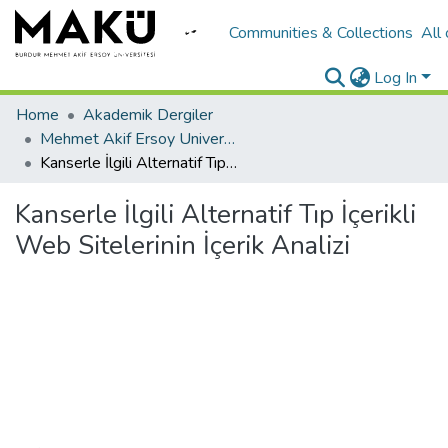
Communities & Collections
All
Log In
Home
Akademik Dergiler
Mehmet Akif Ersoy University Journal of Social Sciences Institute
Kanserle İlgili Alternatif Tıp İçerikli Web Sitelerinin İçerik Analizi
Kanserle İlgili Alternatif Tıp İçerikli
Web Sitelerinin İçerik Analizi