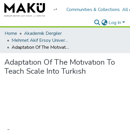
Communities & Collections
All
Log In
Home
Akademik Dergiler
Mehmet Akif Ersoy University Journal of Education Faculty
Adaptatıon Of The Motıvatıon To Teach Scale Into Turkısh
Adaptatıon Of The Motıvatıon To
Teach Scale Into Turkısh