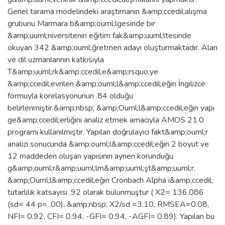
Genel tarama modelindeki araştımanın &amp;ccedil;alışma
grubunu Marmara b&amp;ouml;lgesinde bir
&amp;uuml;niversitenin eğitim fak&amp;uuml;ltesinde
okuyan 342 &amp;ouml;ğretmen adayı oluşturmaktadır. Alan
ve dil uzmanlarının katkısıyla
T&amp;uuml;rk&amp;ccedil;e&amp;rsquo;ye
&amp;ccedil;evrilen &amp;ouml;l&amp;ccedil;eğin İngilizce
formuyla korelasyonunun .84 olduğu
belirlenmiştir.&amp;nbsp; &amp;Ouml;l&amp;ccedil;eğin yapı
ge&amp;ccedil;erliğini analiz etmek amacıyla AMOS 21.0
programı kullanılmıştır. Yapılan doğrulayıcı fakt&amp;ouml;r
analizi sonucunda &amp;ouml;l&amp;ccedil;eğin 2 boyut ve
12 maddeden oluşan yapısının aynen korunduğu
g&amp;ouml;r&amp;uuml;lm&amp;uuml;şt&amp;uuml;r.
&amp;Ouml;l&amp;ccedil;eğin Cronbach Alpha i&amp;ccedil;
tutarlılık katsayısı .92 olarak bulunmuştur ( X2= 136.086
(sd= 44 p= .00), &amp;nbsp; X2/sd =3.10, RMSEA=0.08,
NFI= 0.92, CFI= 0.94, -GFI= 0.94, -AGFI= 0.89). Yapılan bu