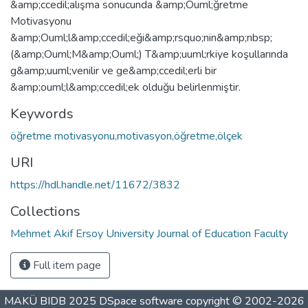
&amp;ccedil;alışma sonucunda &amp;Ouml;ğretme
Motivasyonu
&amp;Ouml;l&amp;ccedil;eği&amp;rsquo;nin&amp;nbsp;
(&amp;Ouml;M&amp;Ouml;) T&amp;uuml;rkiye koşullarında
g&amp;uuml;venilir ve ge&amp;ccedil;erli bir
&amp;ouml;l&amp;ccedil;ek olduğu belirlenmiştir.
Keywords
öğretme motivasyonu,motivasyon,öğretme,ölçek
URI
https://hdl.handle.net/11672/3832
Collections
Mehmet Akif Ersoy University Journal of Education Faculty
Full item page
MAKÜ BIDB 2025
DSpace software
copyright © 2002-2026