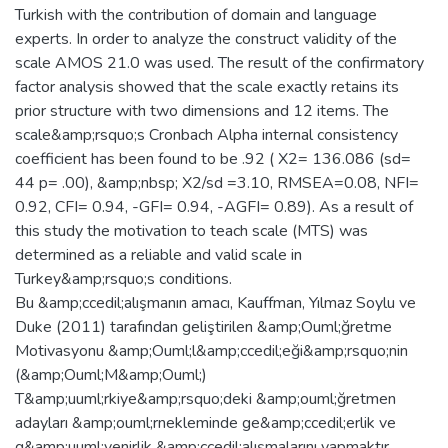
Turkish with the contribution of domain and language
experts. In order to analyze the construct validity of the
scale AMOS 21.0 was used. The result of the confirmatory
factor analysis showed that the scale exactly retains its
prior structure with two dimensions and 12 items. The
scale&amp;rsquo;s Cronbach Alpha internal consistency
coefficient has been found to be .92 ( X2= 136.086 (sd=
44 p= .00), &amp;nbsp; X2/sd =3.10, RMSEA=0.08, NFI=
0.92, CFI= 0.94, -GFI= 0.94, -AGFI= 0.89). As a result of
this study the motivation to teach scale (MTS) was
determined as a reliable and valid scale in
Turkey&amp;rsquo;s conditions.
Bu &amp;ccedil;alışmanın amacı, Kauffman, Yılmaz Soylu ve
Duke (2011) tarafından geliştirilen &amp;Ouml;ğretme
Motivasyonu &amp;Ouml;l&amp;ccedil;eği&amp;rsquo;nin
(&amp;Ouml;M&amp;Ouml;)
T&amp;uuml;rkiye&amp;rsquo;deki &amp;ouml;ğretmen
adayları &amp;ouml;rnekleminde ge&amp;ccedil;erlik ve
g&amp;uuml;venirlik &amp;ccedil;alışmalarını yapmaktır.