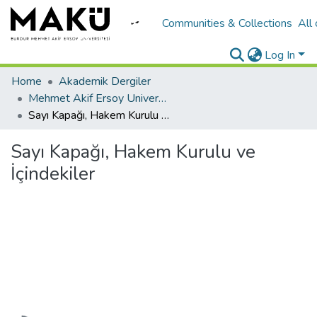
Communities & Collections
All
Log In
Home
Akademik Dergiler
Mehmet Akif Ersoy University Journal of Social Sciences Institute
Sayı Kapağı, Hakem Kurulu ve İçindekiler
Sayı Kapağı, Hakem Kurulu ve
İçindekiler
Loading...