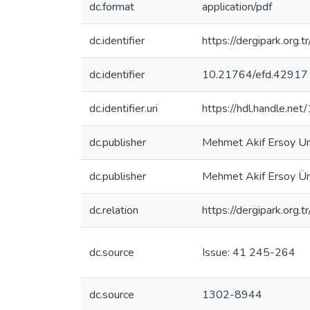
dc.format
application/pdf
dc.identifier
https://dergipark.org
dc.identifier
10.21764/efd.42917
dc.identifier.uri
https://hdl.handle.n
dc.publisher
Mehmet Akif Ersoy Un
dc.publisher
Mehmet Akif Ersoy Üni
dc.relation
https://dergipark.org.
dc.source
Issue: 41 245-264
dc.source
1302-8944