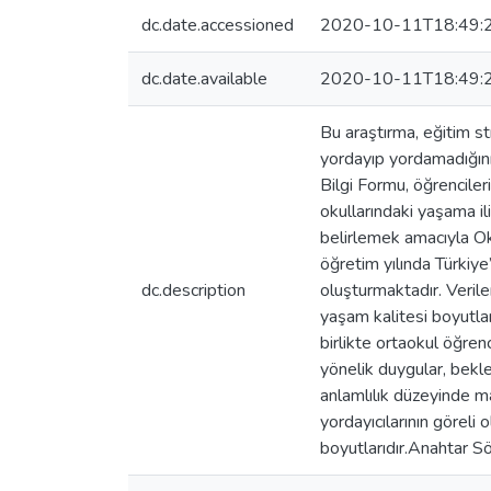
dc.date.accessioned
2020-10-11T18:49:
dc.date.available
2020-10-11T18:49:
Bu araştırma, eğitim st
yordayıp yordamadığını
Bilgi Formu, öğrencile
okullarındaki yaşama il
belirlemek amacıyla Ok
öğretim yılında Türkiy
dc.description
oluşturmaktadır. Veriler
yaşam kalitesi boyutlar
birlikte ortaokul öğren
yönelik duygular, bekle
anlamlılık düzeyinde m
yordayıcılarının göreli
boyutlarıdır.Anahtar Sö