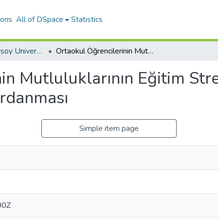
ions
All of DSpace
Statistics
Mehmet Akif Ersoy University Journal of Education Faculty
Ortaokul Öğrencilerinin Mutluluklarının Eğitim Stresi ve Okul Yaşam Kalitesi Tarafından Yordanması
in Mutluluklarının Eğitim Str
ordanması
Simple item page
00Z