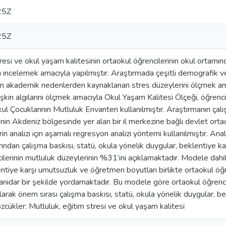
25Z
25Z
resi ve okul yaşam kalitesinin ortaokul öğrencilerinin okul ortamın
 incelemek amacıyla yapılmıştır. Araştırmada çeşitli demografik ve
rin akademik nedenlerden kaynaklanan stres düzeylerini ölçmek ama
işkin algılarını ölçmek amacıyla Okul Yaşam Kalitesi Ölçeği, öğrenci
ul Çocuklarının Mutluluk Envanteri kullanılmıştır. Araştırmanın 
e’nin Akdeniz bölgesinde yer alan bir il merkezine bağlı devlet or
in analizi için aşamalı regresyon analizi yöntemi kullanılmıştır. Ana
ından çalışma baskısı, statü, okula yönelik duygular, beklentiye k
cilerinin mutluluk düzeylerinin %31’ini açıklamaktadır. Modele dahil
ntiye karşı umutsuzluk ve öğretmen boyutları birlikte ortaokul öğr
anidar bir şekilde yordamaktadır. Bu modele göre ortaokul öğrenci
 olarak önem sırası çalışma baskısı, statü, okula yönelik duygular,
zcükler: Mutluluk, eğitim stresi ve okul yaşam kalitesi