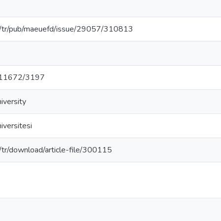
.tr/tr/pub/maeuefd/issue/29057/310813
et/11672/3197
iversity
versitesi
tr/tr/download/article-file/300115